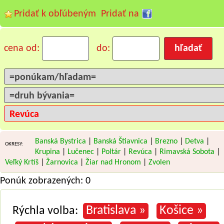
Pridať k obľúbeným
Pridať na
cena od:
do:
Banská Bystrica
|
Banská Štiavnica
|
Brezno
|
Detva
|
OKRESY:
Krupina
|
Lučenec
|
Poltár
|
Revúca
|
Rimavská Sobota
|
Veľký Krtíš
|
Žarnovica
|
Žiar nad Hronom
|
Zvolen
Ponúk zobrazených: 0
Bratislava »
Košice »
Rýchla volba: