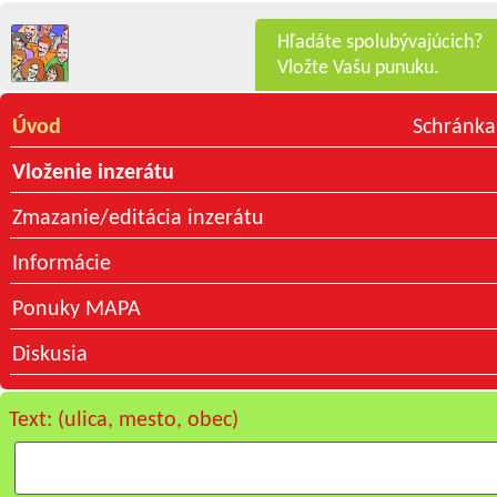
Hľadáte spolubývajúcich?
Vložte Vašu punuku.
Úvod
Schránka
Vloženie inzerátu
Zmazanie/editácia inzerátu
Informácie
Ponuky MAPA
Diskusia
Text: (ulica, mesto, obec)