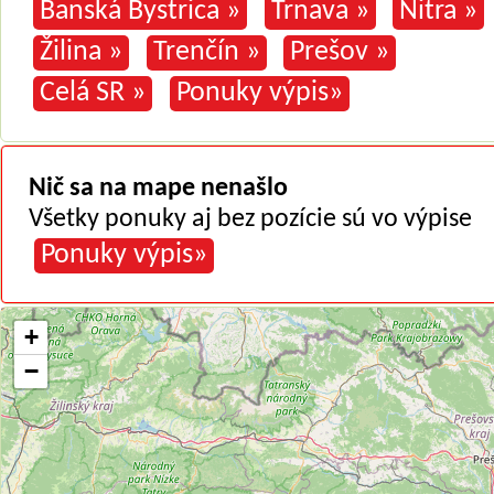
Banská Bystrica »
Trnava »
Nitra »
Žilina »
Trenčín »
Prešov »
Celá SR »
Ponuky výpis»
Nič sa na mape nenašlo
Všetky ponuky aj bez pozície sú vo výpise
Ponuky výpis»
+
−