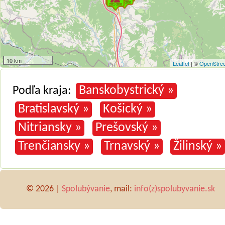
10 km
Leaflet
| ©
OpenStre
Banskobystrický »
Podľa kraja:
Bratislavský »
Košický »
Nitriansky »
Prešovský »
Trenčiansky »
Trnavský »
Žilinský »
© 2026 |
Spolubývanie
, mail:
info(z)spolubyvanie.sk