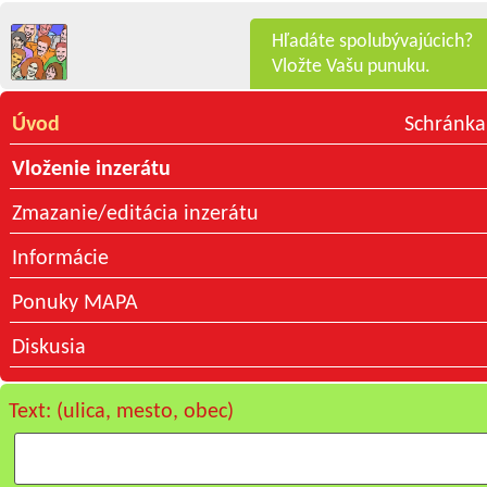
Hľadáte spolubývajúcich?
Vložte Vašu punuku.
Úvod
Schránka
Vloženie inzerátu
Zmazanie/editácia inzerátu
Informácie
Ponuky MAPA
Diskusia
Text: (ulica, mesto, obec)