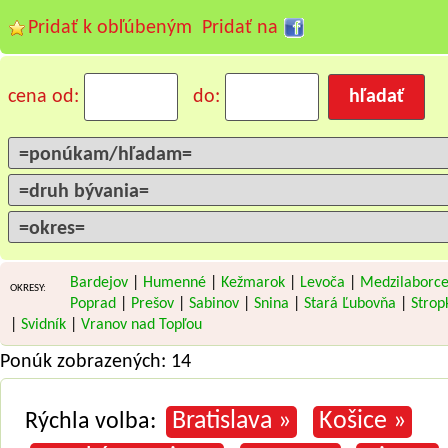
Pridať k obľúbeným
Pridať na
cena od:
do:
Bardejov
|
Humenné
|
Kežmarok
|
Levoča
|
Medzilaborc
OKRESY:
Poprad
|
Prešov
|
Sabinov
|
Snina
|
Stará Ľubovňa
|
Strop
|
Svidník
|
Vranov nad Topľou
Ponúk zobrazených: 14
Bratislava »
Košice »
Rýchla volba: