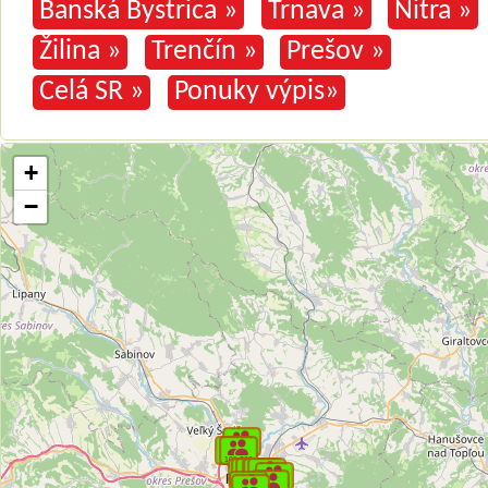
Banská Bystrica »
Trnava »
Nitra »
Žilina »
Trenčín »
Prešov »
Celá SR »
Ponuky výpis»
+
−