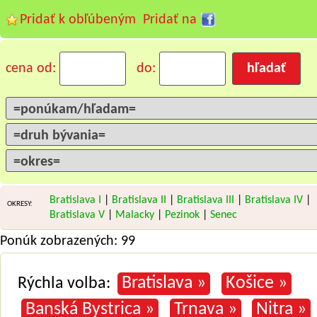
Pridať k obľúbeným
Pridať na
cena od:
do:
Bratislava I
|
Bratislava II
|
Bratislava III
|
Bratislava IV
|
OKRESY:
Bratislava V
|
Malacky
|
Pezinok
|
Senec
Ponúk zobrazených: 99
Bratislava »
Košice »
Rýchla volba:
Banská Bystrica »
Trnava »
Nitra »