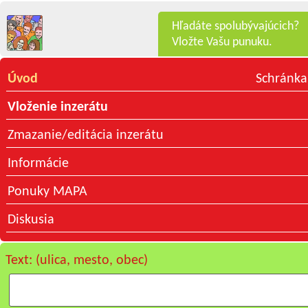
Hľadáte spolubývajúcich?
Vložte Vašu punuku.
Úvod
Schránka
Vloženie inzerátu
Zmazanie/editácia inzerátu
Informácie
Ponuky MAPA
Diskusia
Text: (ulica, mesto, obec)