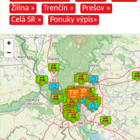
Žilina »
Trenčín »
Prešov »
Celá SR »
Ponuky výpis»
+
−