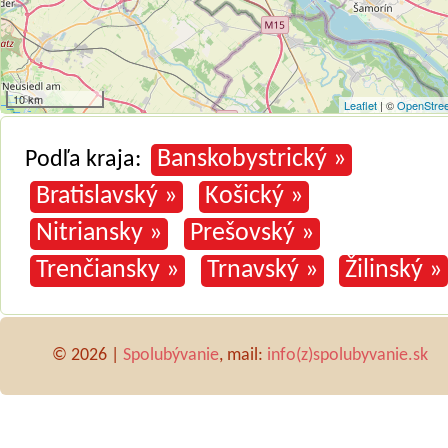
10 km
Leaflet
| ©
OpenStre
Banskobystrický »
Podľa kraja:
Bratislavský »
Košický »
Nitriansky »
Prešovský »
Trenčiansky »
Trnavský »
Žilinský »
© 2026 |
Spolubývanie
, mail:
info(z)spolubyvanie.sk