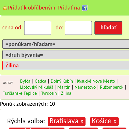
Pridať k obľúbeným
Pridať na
cena od:
do:
Bytča
|
Čadca
|
Dolný Kubín
|
Kysucké Nové Mesto
|
OKRESY:
Liptovský Mikuláš
|
Martin
|
Námestovo
|
Ružomberok
|
Turčianske Teplice
|
Tvrdošín
|
Žilina
Ponúk zobrazených: 10
Bratislava »
Košice »
Rýchla volba: