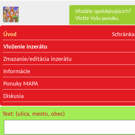
Hľadáte spolubývajúcich?
Vložte Vašu punuku.
Úvod
Schránka
Vloženie inzerátu
Zmazanie/editácia inzerátu
Informácie
Ponuky MAPA
Diskusia
Text: (ulica, mesto, obec)