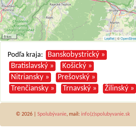
5 km
Leaflet
| ©
OpenStre
Banskobystrický »
Podľa kraja:
Bratislavský »
Košický »
Nitriansky »
Prešovský »
Trenčiansky »
Trnavský »
Žilinský »
© 2026 |
Spolubývanie
, mail:
info(z)spolubyvanie.sk