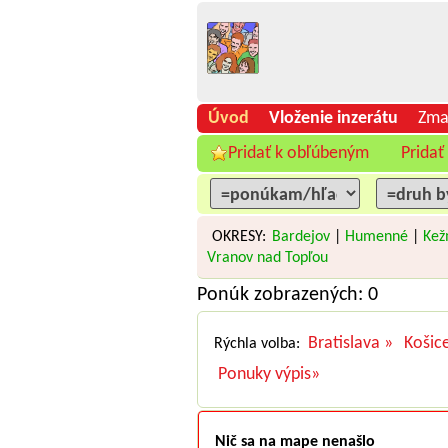
Úvod
Vloženie inzerátu
Zma
Pridať k obľúbeným
Pridať
OKRESY:
Bardejov
|
Humenné
|
Kež
Vranov nad Topľou
Ponúk zobrazených: 0
Bratislava »
Košic
Rýchla volba:
Ponuky výpis»
Nič sa na mape nenašlo