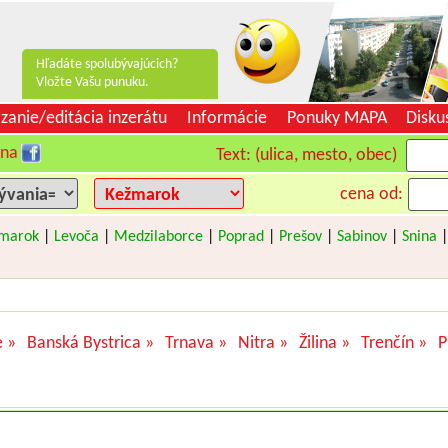
Hľadáte spolubývajúcich?
Vložte Vašu punuku.
zanie/editácia inzerátu
Informácie
Ponuky MAPA
Disku
 na
Text: (ulica, mesto, obec)
cena od:
marok
|
Levoča
|
Medzilaborce
|
Poprad
|
Prešov
|
Sabinov
|
Snina
e »
Banská Bystrica »
Trnava »
Nitra »
Žilina »
Trenčín »
P