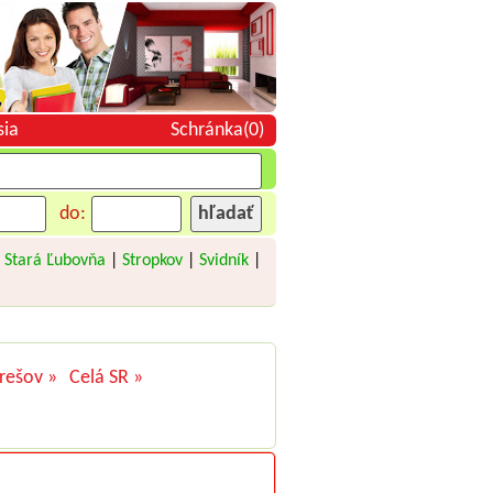
sia
Schránka(0)
do:
|
Stará Ľubovňa
|
Stropkov
|
Svidník
|
rešov »
Celá SR »