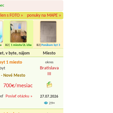
nec
len s FOTO »
ponuky na MAPE »
ba
B2|
1 miesto
/2L izba
B2|
Ponúkam byt
3
miesta
et, v byte, nájom
Miesto
yt 1 miesto
okres
Bratislava
byt
III
a - Nové Mesto
700€/mesiac
eď
Poslať otázku »
27.07.2026
29×