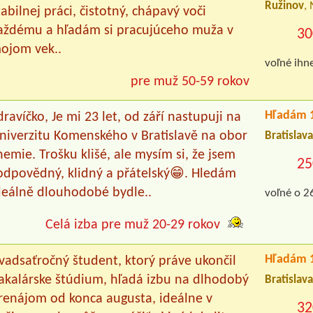
Ružinov
,
tabilnej práci, čistotný, chápavý voči
aždému a hľadám si pracujúceho muža v
30
ojom vek..
voľné ihn
pre muž 50-59 rokov
Hľadám 1
dravíčko, Je mi 23 let, od září nastupuji na
niverzitu Komenského v Bratislavě na obor
Bratislava
hemie. Trošku klišé, ale mysím si, že jsem
25
odpovědný, klidný a přátelský😁. Hledám
deálně dlouhodobé bydle..
voľné o 2
Celá izba pre muž 20-29 rokov
Hľadám 1
vadsaťročný študent, ktorý práve ukončil
akalárske štúdium, hľadá izbu na dlhodobý
Bratislav
renájom od konca augusta, ideálne v
32