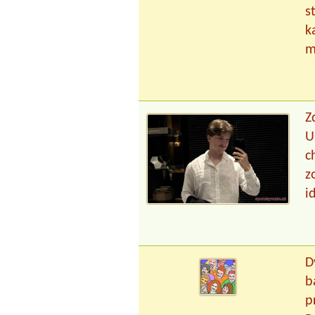
s
k
m
Z
U
c
z
i
D
b
p