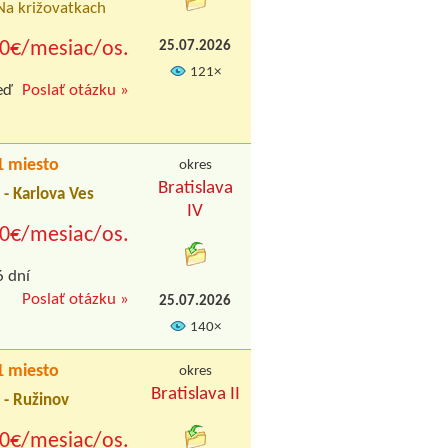
 Na križovatkach
0€/mesiac/os.
25.07.2026
121×
eď
Poslať otázku »
 miesto
okres
Bratislava
 - Karlova Ves
IV
0€/mesiac/os.
6 dní
Poslať otázku »
25.07.2026
140×
 miesto
okres
Bratislava II
a - Ružinov
0€/mesiac/os.