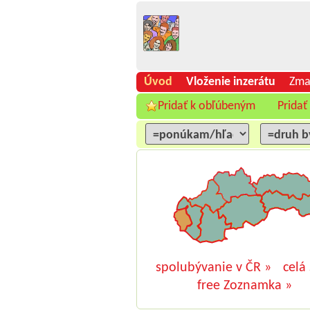
Úvod
Vloženie inzerátu
Zma
Pridať k obľúbeným
Pridať
spolubývanie v ČR »
celá
free Zoznamka »