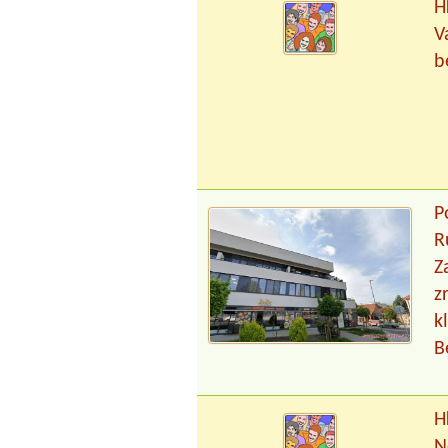
H
V
b
P
R
Z
z
k
B
H
N