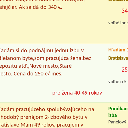
efajčiar. Ak sa dá do 340 €.
34
voľné ihn
Hľadám 1
ľadám si do podnájmu jednu izbu v
dielanom byte,som pracujúca žena,bez
Bratislav
epozitu atď.,Nové mesto,Staré
25
esto..Cena do 250 e/ mes.
voľné o 5
pre žena 40-49 rokov
Ponúkam
ľadám pracujúceho spolubývajúceho na
izba
lhodobý prenájom 2-izbového bytu v
Panelový 
ratislave Mám 49 rokov, pracujem v