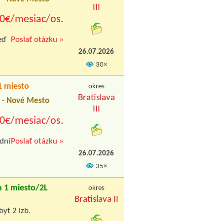
III
0€/mesiac/os.
eď
Poslať otázku »
26.07.2026
30×
 miesto
okres
Bratislava
a - Nové Mesto
III
0€/mesiac/os.
 dní
Poslať otázku »
26.07.2026
35×
 1 miesto/2L
okres
Bratislava II
byt 2 izb.