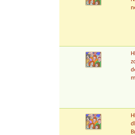
n
H
z
d
m
H
d
B