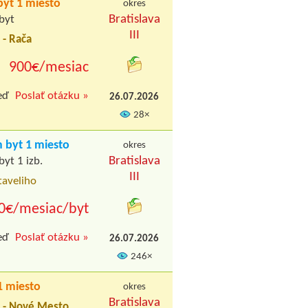
yt 1 miesto
okres
Bratislava
byt
III
 - Rača
900€/mesiac
eď
Poslať otázku »
26.07.2026
28×
byt 1 miesto
okres
Bratislava
byt 1 izb.
III
taveliho
0€/mesiac/byt
eď
Poslať otázku »
26.07.2026
246×
 miesto
okres
Bratislava
a - Nové Mesto