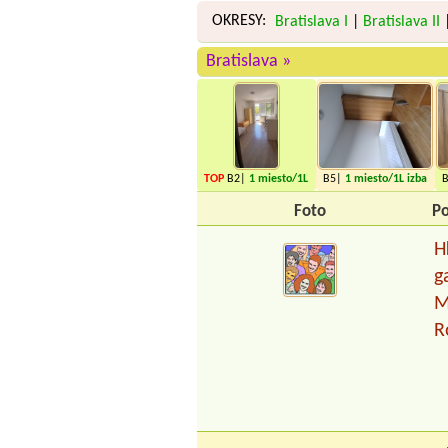
OKRESY:
Bratislava I
|
Bratislava II
Bratislava »
TOP
B2|
1 miesto
/1L
B5|
1 miesto
/1L izba
izba
Foto
Po
H
g
M
R