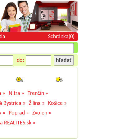
sia
Schránka(0)
do:
a »
Nitra »
Trenčín »
á Bystrica »
Žilina »
Košice »
v »
Poprad »
Zvolen »
na REALITES.sk »