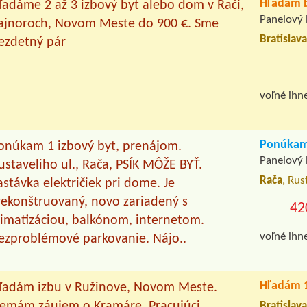
Hľadám b
ľadáme 2 až 3 izbový byt alebo dom v Rači,
Panelový 
ajnoroch, Novom Meste do 900 €. Sme
Bratislava
ezdetný pár
voľné ihn
Ponúkam 
onúkam 1 izbový byt, prenájom.
Panelový 
ustaveliho ul., Rača, PSÍK MÔŽE BYŤ.
Rača
, Rus
astávka električiek pri dome. Je
rekonštruovaný, novo zariadený s
42
limatizáciou, balkónom, internetom.
voľné ihn
ezproblémové parkovanie. Nájo..
Hľadám 1
ľadám izbu v Ružinove, Novom Meste.
emám záujem o Kramáre. Pracujúci,
Bratislav