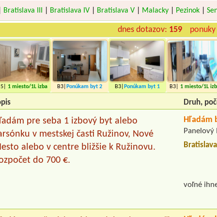
|
Bratislava III
|
Bratislava IV
|
Bratislava V
|
Malacky
|
Pezinok
|
Se
dnes dotazov:
159
ponuky 
B5|
1 miesto
/1L izba
B3|
Ponúkam byt
2
B3|
Ponúkam byt
1
B3|
1 miesto
/1L iz
miesta
miesto
pis
Druh, poč
Hľadám b
ľadám pre seba 1 izbový byt alebo
Panelový 
arsónku v mestskej časti Ružinov, Nové
Bratislav
esto alebo v centre bližšie k Ružinovu.
ozpočet do 700 €.
voľné ihn