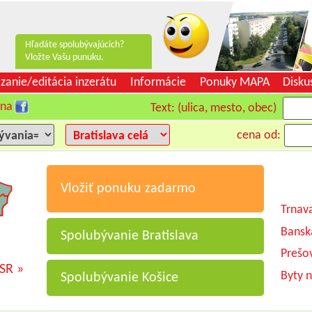
Hľadáte spolubývajúcich?
Vložte Vašu punuku.
zanie/editácia inzerátu
Informácie
Ponuky MAPA
Disku
 na
Text: (ulica, mesto, obec)
cena od:
Vložiť ponuku zadarmo
Trnav
Bansk
Spolubývanie Bratislava
Prešo
 SR »
Byty 
Spolubývanie Košice