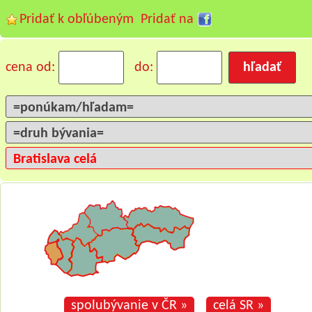
Pridať k obľúbeným
Pridať na
cena od:
do:
spolubývanie v ČR »
celá SR »