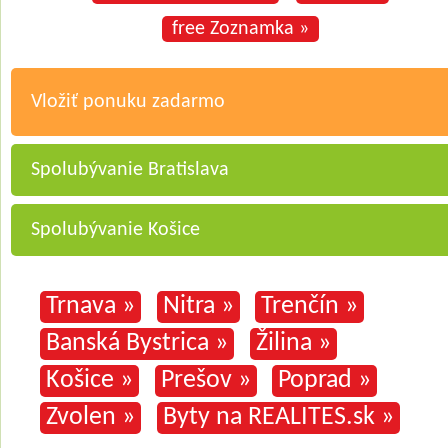
free Zoznamka »
Vložiť ponuku zadarmo
Spolubývanie Bratislava
Spolubývanie Košice
Trnava »
Nitra »
Trenčín »
Banská Bystrica »
Žilina »
Košice »
Prešov »
Poprad »
Zvolen »
Byty na REALITES.sk »