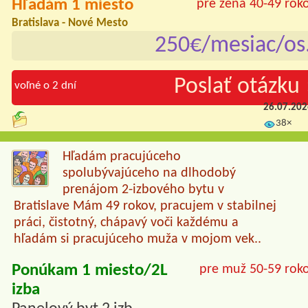
Hľadám 1 miesto
pre žena 40-49 rok
Bratislava - Nové Mesto
250€/mesiac/os
Poslať otázku 
voľné o 2 dní
26.07.20
38×
Hľadám pracujúceho
spolubývajúceho na dlhodobý
prenájom 2-izbového bytu v
Bratislave Mám 49 rokov, pracujem v stabilnej
práci, čistotný, chápavý voči každému a
hľadám si pracujúceho muža v mojom vek..
Ponúkam 1 miesto/2L
pre muž 50-59 rok
izba