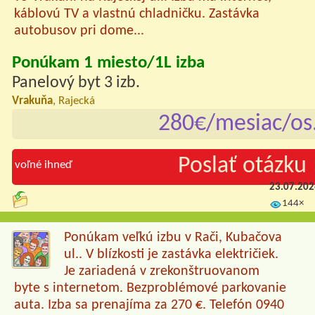
káblovú TV a vlastnú chladničku. Zastávka
autobusov pri dome...
Ponúkam 1 miesto/1L izba
Panelový byt 3 izb.
Vrakuňa
, Rajecká
280€/mesiac/os
Poslať otázku 
voľné ihneď
23.07.20
144×
Ponúkam veľkú izbu v Rači, Kubačova
ul.. V blízkosti je zastávka električiek.
Je zariadená v zrekonštruovanom
byte s internetom. Bezproblémové parkovanie
auta. Izba sa prenajíma za 270 €. Telefón 0940