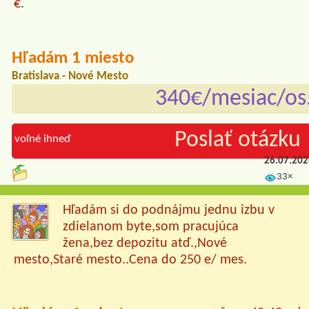
€.
Hľadám 1 miesto
Bratislava - Nové Mesto
340€/mesiac/os
Poslať otázku 
voľné ihneď
26.07.20
33×
Hľadám si do podnájmu jednu izbu v
zdielanom byte,som pracujúca
žena,bez depozitu atď.,Nové
mesto,Staré mesto..Cena do 250 e/ mes.