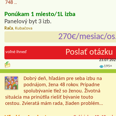
748 ..
Ponúkam 1 miesto/1L izba
Panelový byt 3 izb.
Rača
, Kubačova
270€/mesiac/os
Poslať otázku 
voľné ihneď
23.07.20
195×
Dobrý deň, hľadám pre seba izbu na
podnájom, žena 48 rokov. Prípadne
spolubývanie tiež so ženou. Životná
situácia ma prinútila riešiť bývanie touto
cestou. Zvieratá mám rada, žiaden problém...