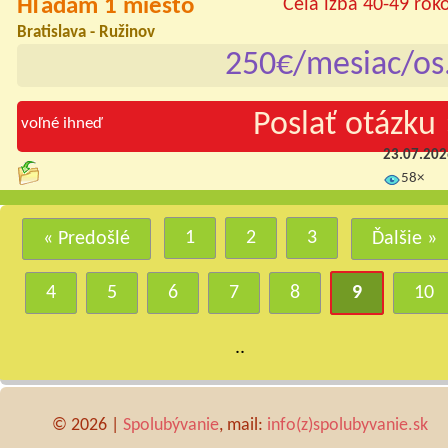
Hľadám 1 miesto
Celá izba 40-49 rok
Bratislava - Ružinov
250€/mesiac/os
Poslať otázku 
voľné ihneď
23.07.20
58×
1
2
3
« Predošlé
Ďalšie »
4
5
6
7
8
9
10
..
© 2026 |
Spolubývanie
, mail:
info(z)spolubyvanie.sk