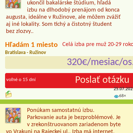
ukončil bakalárske štúdium, hľadá
izbu na dlhodobý prenájom od konca
augusta, ideálne v Ružinove, ale môžem zvážiť
aj iné lokality. Som tichý a čistotný študent
bez zlozvy..
Hľadám 1 miesto
Celá izba pre muž 20-29 rok
Bratislava - Ružinov
320€/mesiac/os
Poslať otázku 
voľné o 15 dní
25.07.20
68×
Ponúkam samostatnú izbu.
Parkovanie auta je bezproblémové. Je
v zrekonštruovanom zariadenom byte
vo Vrakuni na Rajeckej ul.. Izba má internet,