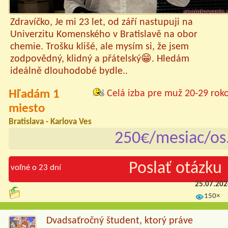
Zdravíčko, Je mi 23 let, od září nastupuji na
Univerzitu Komenského v Bratislavě na obor
chemie. Trošku klišé, ale mysím si, že jsem
zodpovědný, klidný a přátelský😁. Hledám
ideálně dlouhodobé bydle..
Hľadám 1
Celá izba pre muž 20-29 rok
miesto
Bratislava - Karlova Ves
250€/mesiac/os
Poslať otázku 
voľné o 23 dní
25.07.20
150×
Dvadsaťročný študent, ktorý práve