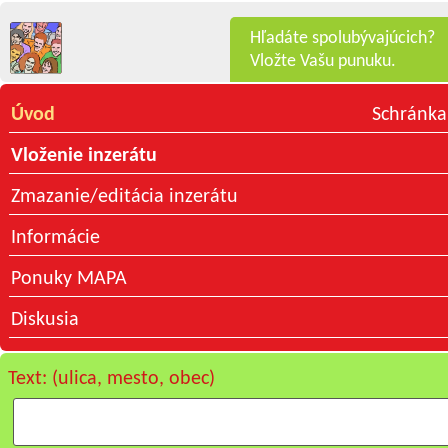
Hľadáte spolubývajúcich?
Vložte Vašu punuku.
Úvod
Schránka
Vloženie inzerátu
Zmazanie/editácia inzerátu
Informácie
Ponuky MAPA
Diskusia
Text: (ulica, mesto, obec)