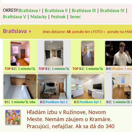
OKRESY:
Bratislava I
|
Bratislava II
|
Bratislava III
|
Bratislava IV
|
Bratislava V
|
Malacky
|
Pezinok
|
Senec
Bratislava »
dnes dotazov:
46
ponuky len s FOTO »
ponuky na MA
TOP
B2|
1 miesto
/1L
TOP
B1|
1 miesto
/1L
TOP
B2|
1 miesto
/1L
B4|
Hľadám
1 mi
izba
izba
izba
B5|
1 miesto
/1L izba
B3|
Ponúkam byt
2
B3|
Ponúkam byt
1
B2|
1 miesto
/2L 
miesta
miesto
Hľadám izbu v Ružinove, Novom
Meste. Nemám záujem o Kramáre.
Pracujúci, nefajčiar. Ak sa dá do 340