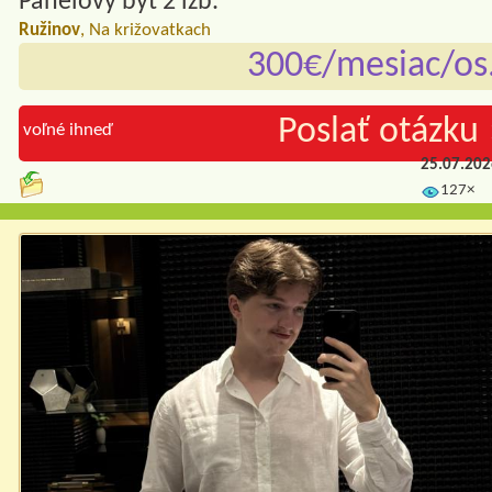
Panelový byt 2 izb.
Ružinov
, Na križovatkach
300€/mesiac/os
Poslať otázku 
voľné ihneď
25.07.20
127×