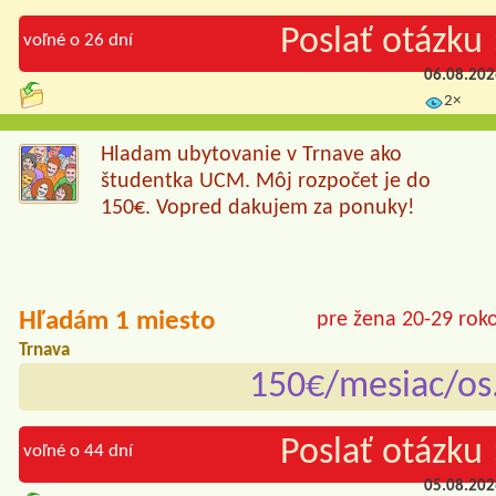
Poslať otázku 
voľné o 26 dní
06.08.20
2×
Hladam ubytovanie v Trnave ako
študentka UCM. Môj rozpočet je do
150€. Vopred dakujem za ponuky!
Hľadám 1 miesto
pre žena 20-29 rok
Trnava
150€/mesiac/os
Poslať otázku 
voľné o 44 dní
05.08.20