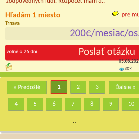
zodpovedných ľudí. Rozpočet mám d..
Hľadám 1 miesto
pre m
Trnava
200€/mesiac/os
Poslať otázku 
voľné o 26 dní
05.08.20
30×
1
2
3
« Predošlé
Ďalšie »
4
5
6
7
8
9
10
..