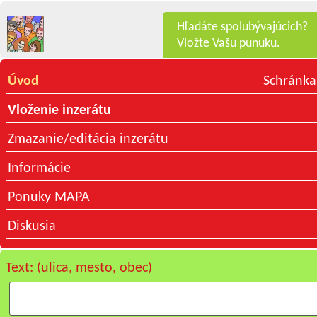
Hľadáte spolubývajúcich?
Vložte Vašu punuku.
Úvod
Schránka
Vloženie inzerátu
Zmazanie/editácia inzerátu
Informácie
Ponuky MAPA
Diskusia
Text: (ulica, mesto, obec)