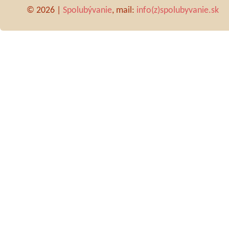
© 2026 |
Spolubývanie
, mail:
info(z)spolubyvanie.sk