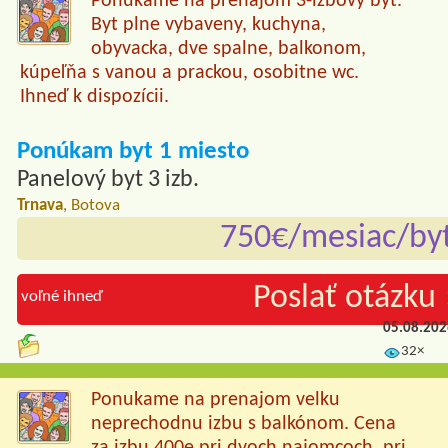
Ponukame na prenajom 3-izbovy byt.
Byt plne vybaveny, kuchyna,
obyvacka, dve spalne, balkonom,
kúpeľňa s vanou a prackou, osobitne wc.
Ihneď k dispozícii.
Ponúkam byt 1 miesto
Panelový byt 3 izb.
Trnava
, Botova
750€/mesiac/by
Poslať otázku 
voľné ihneď
05.08.20
32×
Ponukame na prenajom velku
neprechodnu izbu s balkónom. Cena