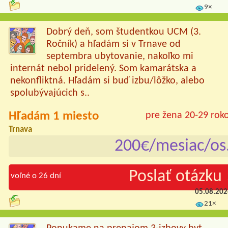
9×
Dobrý deň, som študentkou UCM (3.
Ročník) a hľadám si v Trnave od
septembra ubytovanie, nakoľko mi
internát nebol pridelený. Som kamarátska a
nekonfliktná. Hľadám si buď izbu/lôžko, alebo
spolubývajúcich s..
Hľadám 1 miesto
pre žena 20-29 rok
Trnava
200€/mesiac/os
Poslať otázku 
voľné o 26 dní
05.08.20
21×