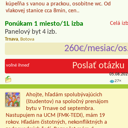
kúpeľňa s vanou a prackou, osobitne wc. Od
vlakovej stanice cca 8min, cen..
Ponúkam 1 miesto/1L izba
Celá iz
Panelový byt 4 izb.
Trnava
, Botova
260€/mesiac/os
Poslať otázku 
voľné ihneď
05.08.20
27×
Ahojte, hľadám spolubývajúcich
(študentov) na spoločný prenájom
bytu v Trnave od septembra.
Nastupujem na UCM (FMK-TEDI), mám 19
rokov. Hľadám čistotných, nekonfliktných a