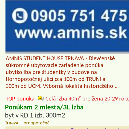
AMNIS STUDENT HOUSE TRNAVA - Dievčenské
súkromné ubytovacie zariadenie ponúka
ubytko iba pre študentky v budove na
Hornopotočnej ulici cca 100m od TRUNI a
300m od UCM. Výborná lokalita historického ..
TOP ponuka
Celá izba 40m² pre žena 20-29 rok
Ponúkam 2 miesta/3L izba
byt v RD 1 izb. 300m2
Trnava
, Hornopotočná