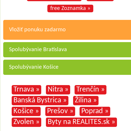
free Zoznamka »
Vložiť ponuku zadarmo
Spolubývanie Bratislava
Spolubývanie Košice
Trnava »
Nitra »
Trenčín »
Banská Bystrica »
Žilina »
Košice »
Prešov »
Poprad »
Zvolen »
Byty na REALITES.sk »