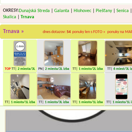
OKRESY:
Dunajská Streda
|
Galanta
|
Hlohovec
|
Piešťany
|
Senica
|
Skalica
|
Trnava
Trnava »
dnes dotazov:
54
ponuky len s FOTO »
ponuky na MA
TOP
TT|
2 miesta
/3L
PN|
2 miesta
/2L izba
TT|
1 miesto
/2L izba
TT|
6 miest
/3L i
izba
TT|
1 miesto
/1L izba
TT|
1 miesto
/3L izba
TT|
1 miesto
/1L izba
TT|
1 miesto
/1L 