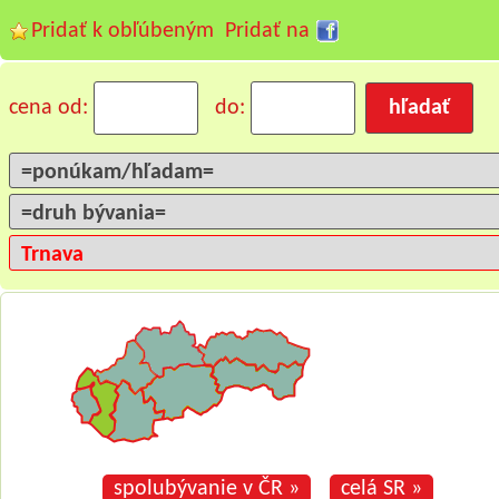
Pridať k obľúbeným
Pridať na
cena od:
do:
spolubývanie v ČR »
celá SR »