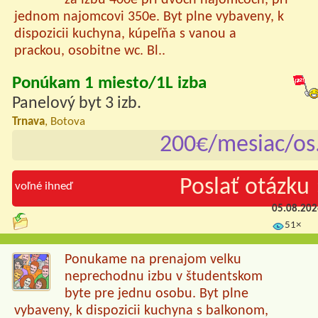
za izbu 400e pri dvoch najomcoch, pri
jednom najomcovi 350e. Byt plne vybaveny, k
dispozicii kuchyna, kúpeľňa s vanou a
prackou, osobitne wc. Bl..
Ponúkam 1 miesto/1L izba
Panelový byt 3 izb.
Trnava
, Botova
200€/mesiac/os
Poslať otázku 
voľné ihneď
05.08.20
51×
Ponukame na prenajom velku
neprechodnu izbu v študentskom
byte pre jednu osobu. Byt plne
vybaveny, k dispozicii kuchyna s balkonom,