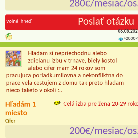
280€/mesiac/os
Poslať otázku 
voľné ihneď
06.08.20
>2000×
Hladam si nepriechodnu alebo
zdielanu izbu v trnave, biely kostol
alebo cifer mam 24 rokov som
pracujuca poriadkumilovna a nekonfliktna do
prace vela cestujem z domu tak preto hladam
nieco taketo v okoli :..
Hľadám 1
Celá izba pre žena 20-29 rok
miesto
Cífer
200€/mesiac/os