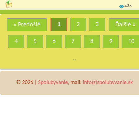
43×
1
2
3
« Predošlé
Ďalšie »
4
5
6
7
8
9
10
..
© 2026 |
Spolubývanie
, mail:
info(z)spolubyvanie.sk