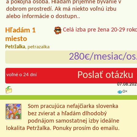
a pokojná osoba. Hľadám príjemné bývanie v
dobrom prostredí. Ak má niekto voľnú izbu
alebo informácie o dostupn..
Hľadám 1
Celá izba pre žena 20-29 rok
miesto
Petržalka
, petrazalka
280€/mesiac/os
Poslať otázku 
voľné o 24 dní
07.08.20
0×
Som pracujúca nefajčiarka slovenka
bez zvierat a hľadám dlhodobý
podnájom samostatnej izby ideálne
lokalita Petržalka. Ponuky prosím do emailu.