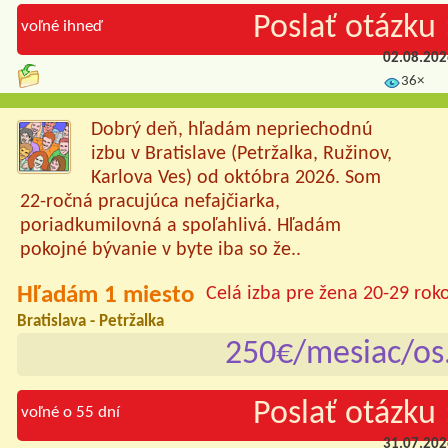
Poslať otázku 
voľné ihneď
02.08.20
36×
Dobrý deň, hľadám nepriechodnú
izbu v Bratislave (Petržalka, Ružinov,
Karlova Ves) od októbra 2026. Som
22-ročná pracujúca nefajčiarka,
poriadkumilovná a spoľahlivá. Hľadám
pokojné bývanie v byte iba so že..
Hľadám 1 miesto
Celá izba pre žena 20-29 rok
Bratislava - Petržalka
250€/mesiac/os
Poslať otázku 
voľné o 55 dní
31.07.20