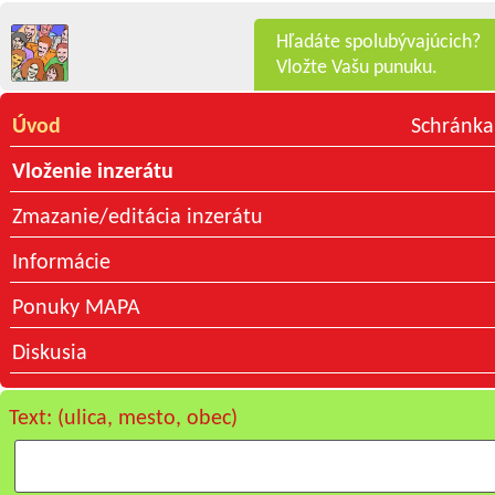
Hľadáte spolubývajúcich?
Vložte Vašu punuku.
Úvod
Schránka
Vloženie inzerátu
Zmazanie/editácia inzerátu
Informácie
Ponuky MAPA
Diskusia
Text: (ulica, mesto, obec)