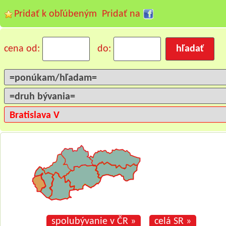
Pridať k obľúbeným
Pridať na
cena od:
do:
spolubývanie v ČR »
celá SR »