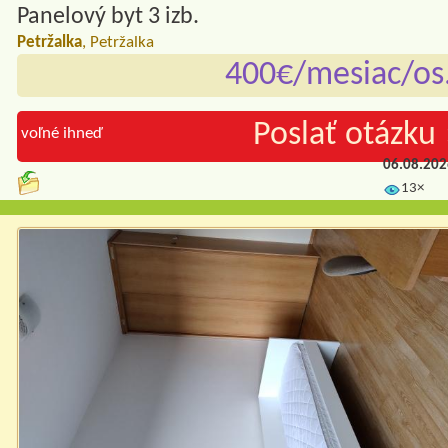
Panelový byt 3 izb.
Petržalka
, Petržalka
400€/mesiac/os
Poslať otázku 
voľné ihneď
06.08.20
13×