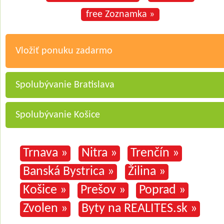
free Zoznamka »
Vložiť ponuku zadarmo
Spolubývanie Bratislava
Spolubývanie Košice
Trnava »
Nitra »
Trenčín »
Banská Bystrica »
Žilina »
Košice »
Prešov »
Poprad »
Zvolen »
Byty na REALITES.sk »