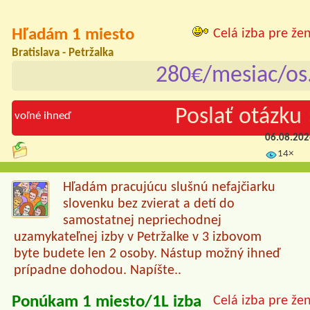
Hľadám 1 miesto
Celá izba pre že
Bratislava - Petržalka
280€/mesiac/os
Poslať otázku 
voľné ihneď
06.08.20
14×
Hľadám pracujúcu slušnú nefajčiarku
slovenku bez zvierat a detí do
samostatnej nepriechodnej
uzamykateľnej izby v Petržalke v 3 izbovom
byte budete len 2 osoby. Nástup možný ihneď
prípadne dohodou. Napíšte..
Ponúkam 1 miesto/1L izba
Celá izba pre že