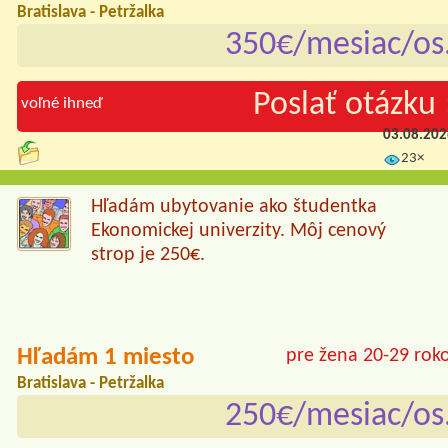
Bratislava - Petržalka
350€/mesiac/os
Poslať otázku 
voľné ihneď
03.08.20
23×
Hľadám ubytovanie ako študentka
Ekonomickej univerzity. Môj cenový
strop je 250€.
Hľadám 1 miesto
pre žena 20-29 rok
Bratislava - Petržalka
250€/mesiac/os