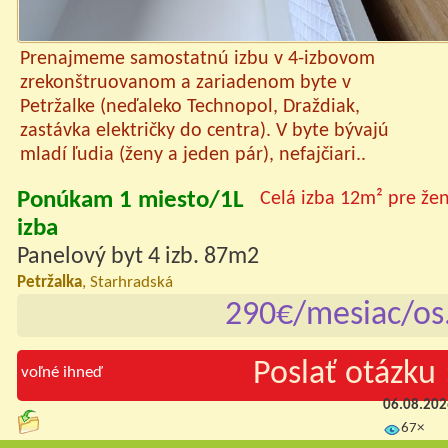
Prenajmeme samostatnú izbu v 4-izbovom
zrekonštruovanom a zariadenom byte v
Petržalke (neďaleko Technopol, Draždiak,
zastávka električky do centra). V byte bývajú
mladí ľudia (ženy a jeden pár), nefajčiari..
Ponúkam 1 miesto/1L
Celá izba 12m² pre že
izba
Panelový byt 4 izb. 87m2
Petržalka
, Starhradská
290€/mesiac/os
Poslať otázku 
voľné ihneď
06.08.20
67×