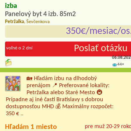
izba
Panelový byt 4 izb. 85m2
Petržalka
, Ševčenkova
350€/mesiac/os
Poslať otázku 
voľné o 2 dní
06.08.20
44×
🏡 Hľadám izbu na dlhodobý
prenájom 📍 Preferované lokality:
Petržalka alebo Staré Mesto 🚇
Prípadne aj iné časti Bratislavy s dobrou
dostupnosťou MHD 💰 Maximálny rozpočet:
350 € ..
Hľadám 1 miesto
pre muž 20-29 rok