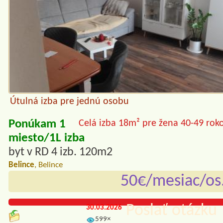
Útulná izba pre jednú osobu
Ponúkam 1
Celá izba 18m² pre žena 40-49 rok
miesto/1L izba
byt v RD 4 izb. 120m2
Belince
, Belince
50€/mesiac/os
Poslať otázku 
30.03.2026
599×