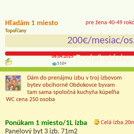
Hľadám 1 miesto
pre žena 40-49 rok
Topoľčany
200€/mesiac/os
Poslať otázku 
06.04.2025
510×
Dám do prenájmu izbu v troj izbovom
bytev obcihorné Obdokovce byvam
tam sama spoločná kuchyňa kúpeľňa
WC cena 250 osoba
Ponúkam 1 miesto/1L izba
Celá izba 20
Panelový byt 3 izb. 71m2