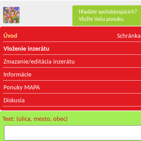
Hľadáte spolubývajúcich?
Vložte Vašu punuku.
Úvod
Schránka
Vloženie inzerátu
Zmazanie/editácia inzerátu
Informácie
Ponuky MAPA
Diskusia
Text: (ulica, mesto, obec)