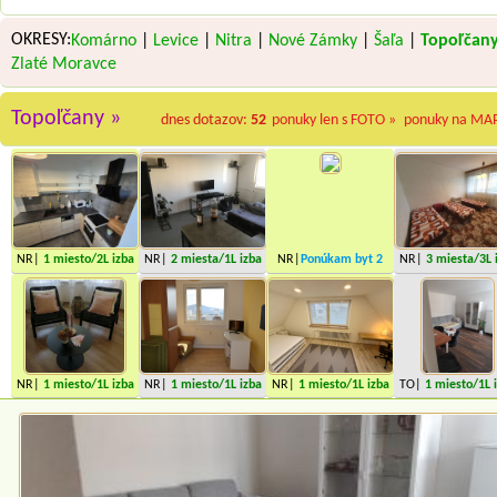
OKRESY:
Komárno
|
Levice
|
Nitra
|
Nové Zámky
|
Šaľa
|
Topoľčan
Zlaté Moravce
Topoľčany »
dnes dotazov:
52
ponuky len s FOTO »
ponuky na MA
NR|
1 miesto
/2L izba
NR|
2 miesta
/1L izba
NR|
Ponúkam byt
2
NR|
3 miesta
/3L 
miesta
NR|
1 miesto
/1L izba
NR|
1 miesto
/1L izba
NR|
1 miesto
/1L izba
TO|
1 miesto
/1L 