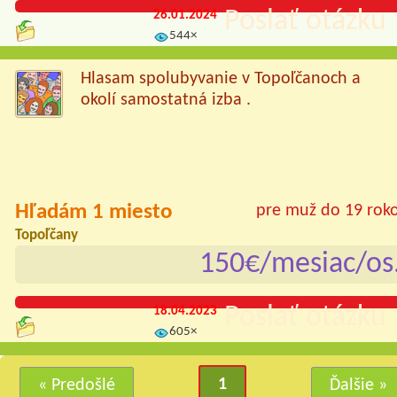
Poslať otázku 
26.01.2024
544×
Hlasam spolubyvanie v Topoľčanoch a
okolí samostatná izba .
Hľadám 1 miesto
pre muž do 19 rok
Topoľčany
150€/mesiac/os
Poslať otázku 
18.04.2023
605×
1
« Predošlé
Ďalšie »