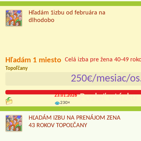
Hľadám 1izbu od februára na
dlhodobo
Hľadám 1 miesto
Celá izba pre žena 40-49 rok
Topoľčany
250€/mesiac/os
Poslať otázku 
23.01.2026
230×
HĽADÁM IZBU NA PRENÁJOM ZENA
43 ROKOV TOPOĽČANY