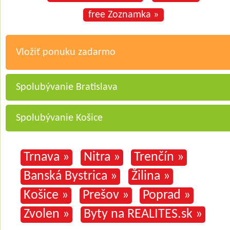
free Zoznamka »
Vložiť ponuku zadarmo
Spolubývanie Bratislava
Spolubývanie Košice
Trnava »
Nitra »
Trenčín »
Banská Bystrica »
Žilina »
Košice »
Prešov »
Poprad »
Zvolen »
Byty na REALITES.sk »