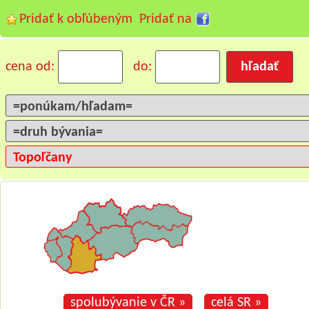
Pridať k obľúbeným
Pridať na
cena od:
do:
spolubývanie v ČR »
celá SR »