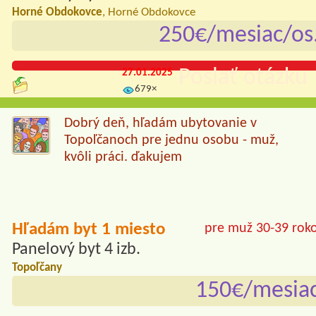
Horné Obdokovce
, Horné Obdokovce
250€/mesiac/os
Poslať otázku 
27.01.2025
679×
Dobrý deň, hľadám ubytovanie v
Topoľčanoch pre jednu osobu - muž,
kvôli práci. ďakujem
Hľadám byt 1 miesto
pre muž 30-39 rok
Panelový byt 4 izb.
Topoľčany
150€/mesia