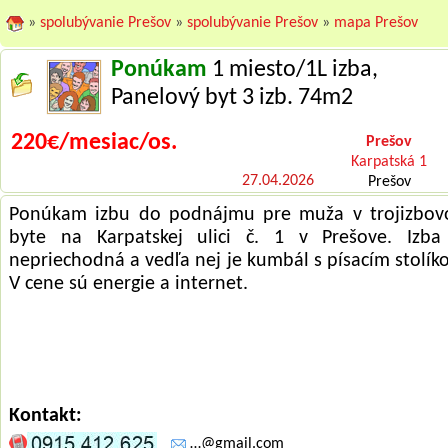
»
spolubývanie Prešov
»
spolubývanie Prešov
»
mapa Prešov
Ponúkam
1 miesto/1L izba,
Panelový byt 3 izb. 74m2
220€/mesiac/os.
Prešov
Karpatská 1
27.04.2026
Prešov
Ponúkam izbu do podnájmu pre muža v trojizbo
byte na Karpatskej ulici č. 1 v Prešove. Izba
nepriechodná a vedľa nej je kumbál s písacím stolík
V cene sú energie a internet.
Kontakt:
…@gmail.com