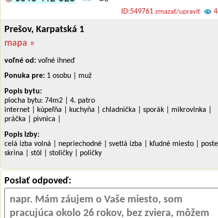
ID:549761
4
zmazať/upraviť
Prešov, Karpatská 1
mapa »
voľné od:
voľné ihneď
Ponuka pre:
1 osobu | muž
Popis bytu:
plocha bytu: 74m
2
| 4. patro
internet | kúpeľňa | kuchyňa | chladnička | sporák | mikrovlnka |
práčka | pivnica |
Popis izby:
celá izba volná | nepriechodné | svetlá izba | kľudné miesto | poste
skrina | stôl | stoličky | poličky
Poslať odpoveď: