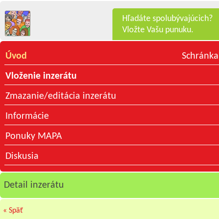
Hľadáte spolubývajúcich?
Vložte Vašu punuku.
Úvod
Schránka
Vloženie inzerátu
Zmazanie/editácia inzerátu
Informácie
Ponuky MAPA
Diskusia
Detail inzerátu
« Späť