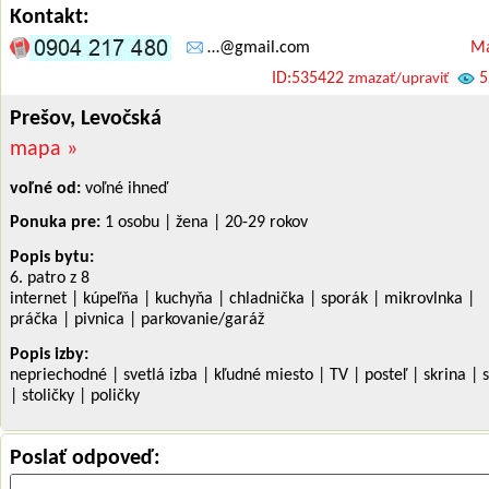
Kontakt:
…@gmail.com
Má
ID:535422
5
zmazať/upraviť
Prešov, Levočská
mapa »
voľné od:
voľné ihneď
Ponuka pre:
1 osobu | žena | 20-29 rokov
Popis bytu:
6. patro z 8
internet | kúpeľňa | kuchyňa | chladnička | sporák | mikrovlnka |
práčka | pivnica | parkovanie/garáž
Popis izby:
nepriechodné | svetlá izba | kľudné miesto | TV | posteľ | skrina | s
| stoličky | poličky
Poslať odpoveď: