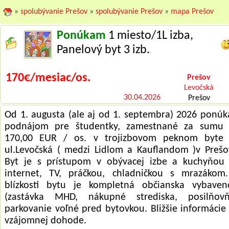
»
spolubývanie Prešov
»
spolubývanie Prešov
»
mapa Prešov
Ponúkam
1 miesto/1L izba,
Panelový byt 3 izb.
170€/mesiac/os.
Prešov
Levočská
30.04.2026
Prešov
Od 1. augusta (ale aj od 1. septembra) 2026 ponú
podnájom pre študentky, zamestnané za sumu
170,00 EUR / os. v trojizbovom peknom byte
ul.Levočská ( medzi Lidlom a Kauflandom )v Prešo
Byt je s prístupom v obývacej izbe a kuchyňou
internet, TV, práčkou, chladničkou s mrazákom
blízkosti bytu je kompletná občianska vybaven
(zastávka MHD, nákupné strediska, posilňovň
parkovanie voľné pred bytovkou. Bližšie informácie
vzájomnej dohode.