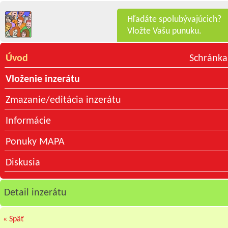
Hľadáte spolubývajúcich?
Vložte Vašu punuku.
Úvod
Schránka
Vloženie inzerátu
Zmazanie/editácia inzerátu
Informácie
Ponuky MAPA
Diskusia
Detail inzerátu
« Späť