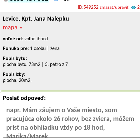
ID:549252
2
zmazať/upraviť
Levice, Kpt. Jana Nalepku
mapa »
voľné od:
voľné ihneď
Ponuka pre:
1 osobu | žena
Popis bytu:
plocha bytu: 73m
2
| 5. patro z 7
Popis izby:
plocha: 20m
2
,
Poslať odpoveď: