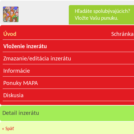
Hľadáte spolubývajúcich?
Vložte Vašu punuku.
Úvod
Schránka
Vloženie inzerátu
Zmazanie/editácia inzerátu
Informácie
Ponuky MAPA
Diskusia
Detail inzerátu
« Späť