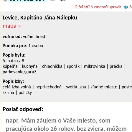
ID:545625
6
zmazať/upraviť
Levice, Kapitána Jána Nálepku
mapa »
voľné od:
voľné ihneď
Ponuka pre:
1 osobu
Popis bytu:
5. patro z 8
kúpeľňa | kuchyňa | chladnička | sporák | mikrovlnka | práčka |
parkovanie/garáž
Popis izby:
celá izba volná | nepriechodné | svetlá izba | kľudné miesto | poste
skrina | poličky
Poslať odpoveď: