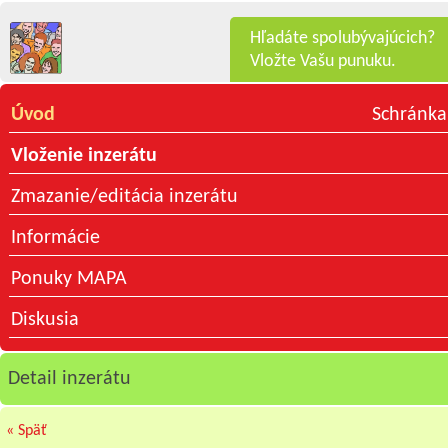
Hľadáte spolubývajúcich?
Vložte Vašu punuku.
Úvod
Schránka
Vloženie inzerátu
Zmazanie/editácia inzerátu
Informácie
Ponuky MAPA
Diskusia
Detail inzerátu
« Späť