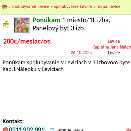
»
spolubývanie Levice
»
spolubývanie Levice
»
mapa Levice
Ponúkam
1 miesto/1L izba,
Panelový byt 3 izb.
200€/mesiac/os.
Levice
Kapitána Jána Nále
26.10.2025
Levice
Ponúkam spolubyvanie v Leviciach v 3 izbovom byte
Kap.J.Nálepku v Leviciach
Kontakt:
…@gmail.com
Sl