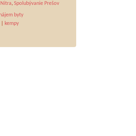
Nitra
,
Spolubývanie Prešov
nájem byty
|
kempy