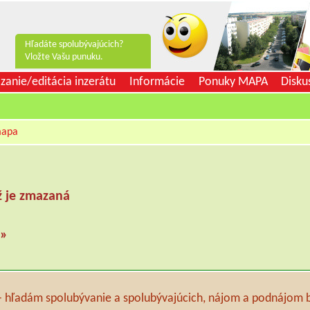
Hľadáte spolubývajúcich?
Vložte Vašu punuku.
zanie/editácia inzerátu
Informácie
Ponuky MAPA
Disku
apa
ž je zmazaná
 »
 - hľadám spolubývanie a spolubývajúcich, nájom a podnájom 