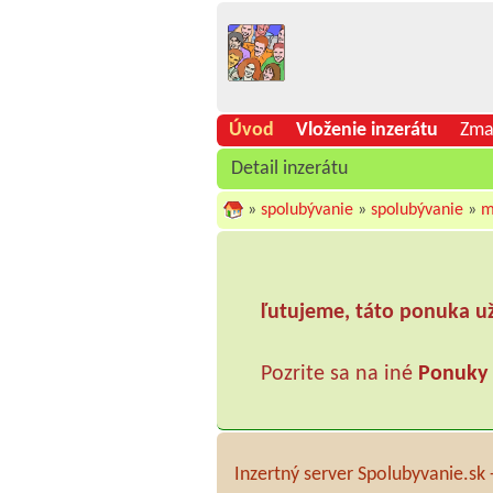
Úvod
Vloženie inzerátu
Zma
Detail inzerátu
»
spolubývanie
»
spolubývanie
»
m
ľutujeme, táto ponuka u
Pozrite sa na iné
Ponuky
Inzertný server Spolubyvanie.sk