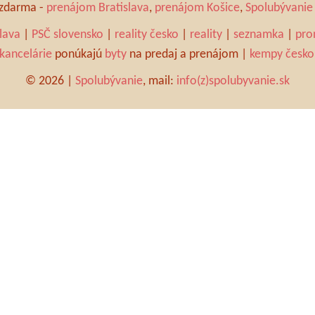
a zdarma -
prenájom Bratislava
,
prenájom Košice
,
Spolubývanie 
slava
|
PSČ slovensko
|
reality česko
|
reality
|
seznamka
|
pro
 kancelárie
ponúkajú
byty
na predaj a prenájom |
kempy česko
© 2026 |
Spolubývanie
, mail:
info(z)spolubyvanie.sk