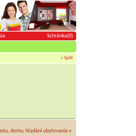
sia
Schránka(0)
« Späť
bytu, domu, hľadání ubytovania v