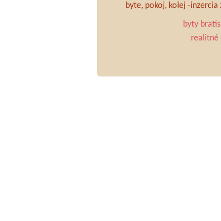
byte, pokoj, kolej -inzerci
byty brati
realitné