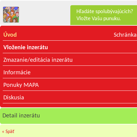
Hľadáte spolubývajúcich?
Vložte Vašu punuku.
Úvod
Schránka
Vloženie inzerátu
Zmazanie/editácia inzerátu
Informácie
Ponuky MAPA
Diskusia
Detail inzerátu
« Späť