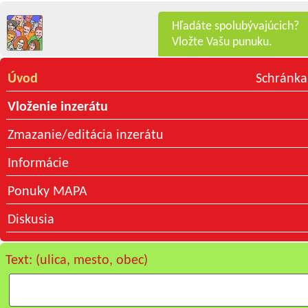
Hľadáte spolubývajúcich?
Vložte Vašu punuku.
Úvod
Schránka
Vloženie inzerátu
Zmazanie/editácia inzerátu
Informácie
Ponuky MAPA
Diskusia
Text: (ulica, mesto, obec)