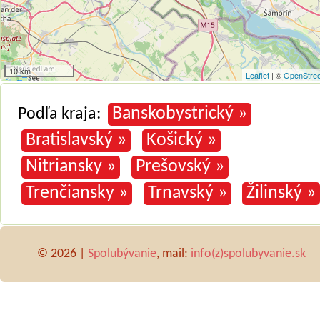
10 km
Leaflet
| ©
OpenStre
Banskobystrický »
Podľa kraja:
Bratislavský »
Košický »
Nitriansky »
Prešovský »
Trenčiansky »
Trnavský »
Žilinský »
© 2026 |
Spolubývanie
, mail:
info(z)spolubyvanie.sk