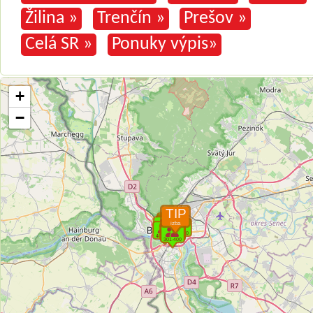
Žilina »
Trenčín »
Prešov »
Celá SR »
Ponuky výpis»
+
−