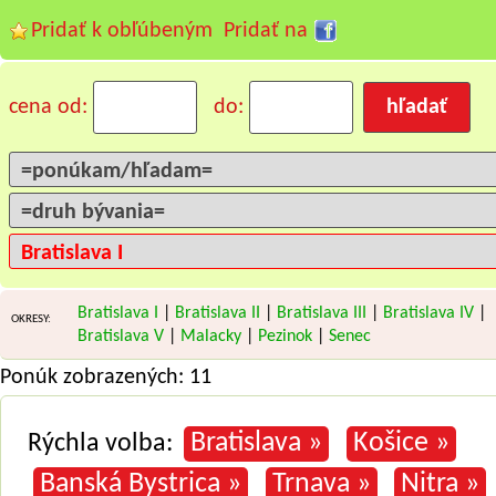
Pridať k obľúbeným
Pridať na
cena od:
do:
Bratislava I
|
Bratislava II
|
Bratislava III
|
Bratislava IV
|
OKRESY:
Bratislava V
|
Malacky
|
Pezinok
|
Senec
Ponúk zobrazených: 11
Bratislava »
Košice »
Rýchla volba:
Banská Bystrica »
Trnava »
Nitra »