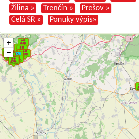
Žilina »
Trenčín »
Prešov »
Celá SR »
Ponuky výpis»
+
−