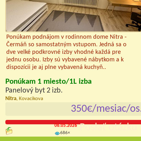
Ponúkam podnájom v rodinnom dome Nitra -
Čermáň so samostatným vstupom. Jedná sa o
dve velké podkrovné izby vhodné každá pre
jednu osobu. Izby sú vybavené nábytkom a k
dispozícii je aj plne vybavená kuchyň..
Ponúkam 1 miesto/1L izba
Panelový byt 2 izb.
Nitra
, Kovacikova
350€/mesiac/os
Poslať otázku 
06.05.2026
686×