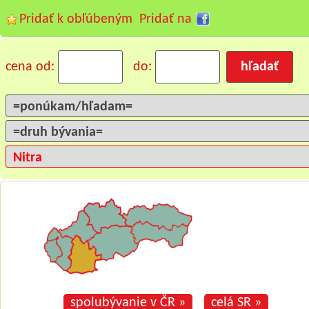
Pridať k obľúbeným
Pridať na
cena od:
do:
spolubývanie v ČR »
celá SR »