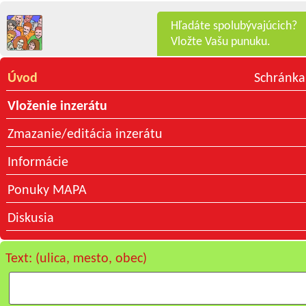
Hľadáte spolubývajúcich?
Vložte Vašu punuku.
Úvod
Schránka
Vloženie inzerátu
Zmazanie/editácia inzerátu
Informácie
Ponuky MAPA
Diskusia
Text: (ulica, mesto, obec)