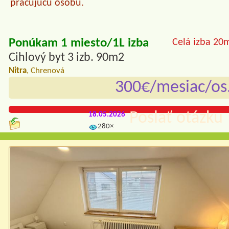
pracujúcu osobu.
Ponúkam 1 miesto/1L izba
Celá izba 20
Cihlový byt 3 izb. 90m2
Nitra
, Chrenová
300€/mesiac/os
Poslať otázku 
18.05.2026
280×