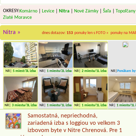
OKRESY:
Komárno
|
Levice
|
Nitra
|
Nové Zámky
|
Šaľa
|
Topoľčany
Zlaté Moravce
Nitra »
dnes dotazov:
153
ponuky len s FOTO »
ponuky na MA
NR|
5 miest
/3L izba
NR|
1 miesto
/2L izba
NR|
2 miesta
/1L izba
NR|
Ponúkam by
miesta
NR|
3 miesta
/3L izba
NR|
1 miesto
/1L izba
NR|
1 miesto
/1L izba
NR|
1 miesto
/1L 
Samostatná, nepriechodná,
zariadená izba s loggiou vo velkom 3
izbovom byte v Nitre Chrenová. Pre 1