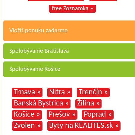
free Zoznamka »
Vložiť ponuku zadarmo
Spolubývanie Bratislava
Spolubývanie Košice
Trnava »
Nitra »
Trenčín »
Banská Bystrica »
Žilina »
Košice »
Prešov »
Poprad »
Zvolen »
Byty na REALITES.sk »