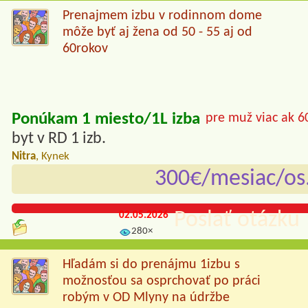
Prenajmem izbu v rodinnom dome
môže byť aj žena od 50 - 55 aj od
60rokov
Ponúkam 1 miesto/1L izba
pre muž viac ak 6
byt v RD 1 izb.
Nitra
, Kynek
300€/mesiac/os
Poslať otázku 
02.05.2026
280×
Hľadám si do prenájmu 1izbu s
možnosťou sa osprchovať po práci
robým v OD Mlyny na údržbe