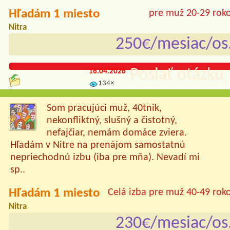
Hľadám 1 miesto
pre muž 20-29 rok
Nitra
250€/mesiac/os
Poslať otázku 
16.04.2026
134×
Som pracujúci muž, 40tnik,
nekonfliktný, slušný a čistotný,
nefajčiar, nemám domáce zviera.
Hľadám v Nitre na prenájom samostatnú
nepriechodnú izbu (iba pre mňa). Nevadí mi
sp..
Hľadám 1 miesto
Celá izba pre muž 40-49 rok
Nitra
230€/mesiac/os