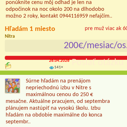
ponúknite cenu môj odhad je len na
odpočinok na noc okolo 200 na dlhodobo
možno 2 roky, kontakt 0944116959 nefajčím..
Hľadám 1 miesto
pre muž viac ak 6
Nitra
200€/mesiac/os
Poslať otázku 
26.04.2026
141×
Súrne hľadám na prenájom
nepriechodnú izbu v Nitre s
maximálnou cenou do 250 €
mesačne. Aktuálne pracujem, od septembra
plánujem nastúpiť na vysokú školu. Izbu
hľadám na obdobie maximálne do konca
septembr..