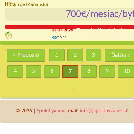
Nitra
, rue Mariánská
700€/mesiac/by
Poslať otázku 
02.03.2026
562×
1
2
3
« Predošlé
Ďalšie »
4
5
6
7
8
9
10
..
© 2026 |
Spolubývanie
, mail:
info(z)spolubyvanie.sk