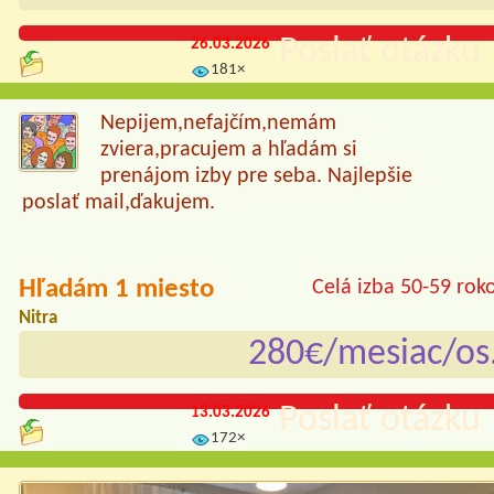
Poslať otázku 
26.03.2026
181×
Nepijem,nefajčím,nemám
zviera,pracujem a hľadám si
prenájom izby pre seba. Najlepšie
poslať mail,ďakujem.
Hľadám 1 miesto
Celá izba 50-59 rok
Nitra
280€/mesiac/os
Poslať otázku 
13.03.2026
172×