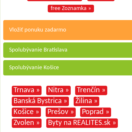
free Zoznamka »
Vložiť ponuku zadarmo
Spolubývanie Bratislava
Spolubývanie Košice
Trnava »
Nitra »
Trenčín »
Banská Bystrica »
Žilina »
Košice »
Prešov »
Poprad »
Zvolen »
Byty na REALITES.sk »