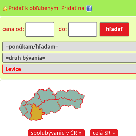
Pridať k obľúbeným
Pridať na
cena od:
do:
spolubývanie v ČR »
celá SR »