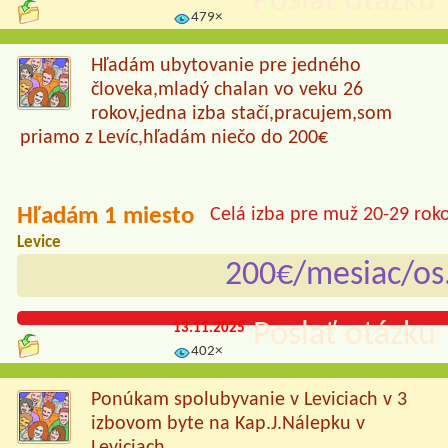
Poslať otázku 
479×
Hľadám ubytovanie pre jedného
človeka,mladý chalan vo veku 26
rokov,jedna izba stačí,pracujem,som
priamo z Levíc,hľadám niečo do 200€
Hľadám 1 miesto
Celá izba pre muž 20-29 rok
Levice
200€/mesiac/os
Poslať otázku 
13.11.2025
402×
Ponúkam spolubyvanie v Leviciach v 3
izbovom byte na Kap.J.Nálepku v