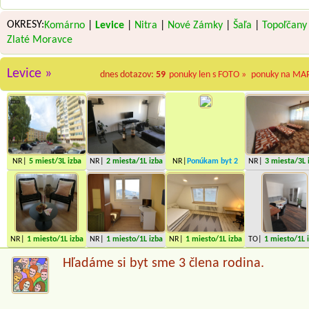
OKRESY:
Komárno
|
Levice
|
Nitra
|
Nové Zámky
|
Šaľa
|
Topoľčany
Zlaté Moravce
Levice »
dnes dotazov:
59
ponuky len s FOTO »
ponuky na MA
NR|
5 miest
/3L izba
NR|
2 miesta
/1L izba
NR|
Ponúkam byt
2
NR|
3 miesta
/3L 
miesta
NR|
1 miesto
/1L izba
NR|
1 miesto
/1L izba
NR|
1 miesto
/1L izba
TO|
1 miesto
/1L 
Hľadáme si byt sme 3 člena rodina.