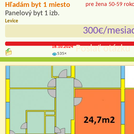
Hľadám byt 1 miesto
pre žena 50-59 rok
Panelový byt 1 izb.
Levice
300€/mesia
Poslať otázku 
18.10.2024
535×