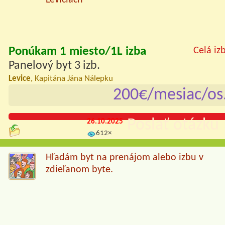
Leviciach
Ponúkam 1 miesto/1L izba
Celá iz
Panelový byt 3 izb.
Levice
, Kapitána Jána Nálepku
200€/mesiac/os
Poslať otázku 
26.10.2025
612×
Hľadám byt na prenájom alebo izbu v
zdieľanom byte.