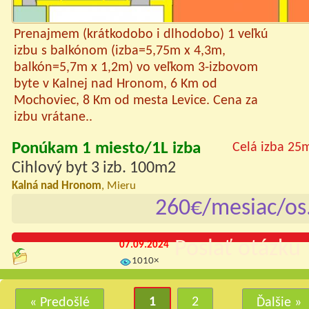
Prenajmem (krátkodobo i dlhodobo) 1 veľkú
izbu s balkónom (izba=5,75m x 4,3m,
balkón=5,7m x 1,2m) vo veľkom 3-izbovom
byte v Kalnej nad Hronom, 6 Km od
Mochoviec, 8 Km od mesta Levice. Cena za
izbu vrátane..
Ponúkam 1 miesto/1L izba
Celá izba 25
Cihlový byt 3 izb. 100m2
Kalná nad Hronom
, Mieru
260€/mesiac/os
Poslať otázku 
07.09.2024
1010×
1
2
« Predošlé
Ďalšie »