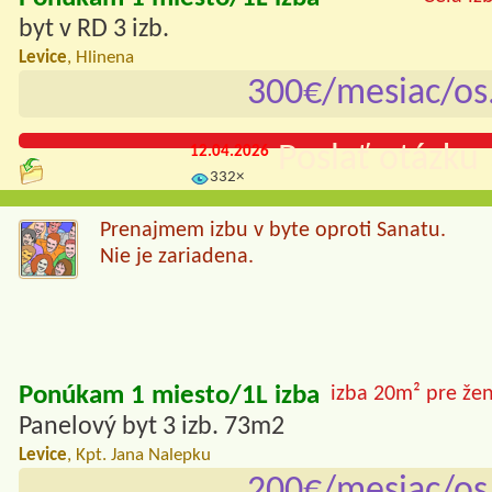
byt v RD 3 izb.
Levice
, Hlinena
300€/mesiac/os
Poslať otázku 
12.04.2026
332×
Prenajmem izbu v byte oproti Sanatu.
Nie je zariadena.
Ponúkam 1 miesto/1L izba
izba 20m² pre že
Panelový byt 3 izb. 73m2
Levice
, Kpt. Jana Nalepku
200€/mesiac/os