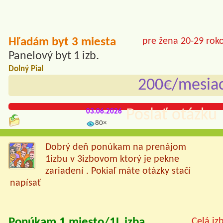
Hľadám byt 3 miesta
pre žena 20-29 rok
Panelový byt 1 izb.
Dolný Pial
200€/mesia
Poslať otázku 
03.06.2026
80×
Dobrý deň ponúkam na prenájom
1izbu v 3izbovom ktorý je pekne
zariadení . Pokiaľ máte otázky stačí
napísať
Ponúkam 1 miesto/1L izba
Celá iz