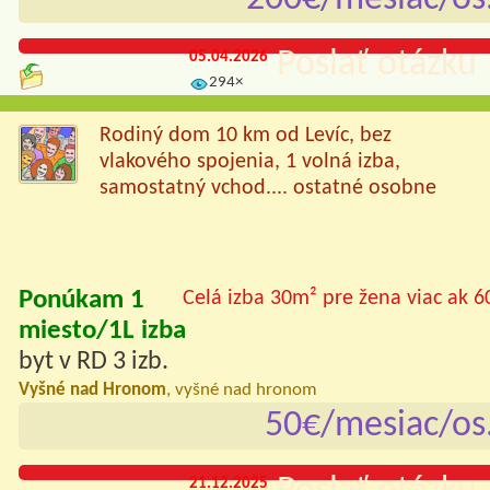
Poslať otázku 
05.04.2026
294×
Rodiný dom 10 km od Levíc, bez
vlakového spojenia, 1 volná izba,
samostatný vchod.... ostatné osobne
Ponúkam 1
Celá izba 30m² pre žena viac ak 6
miesto/1L izba
byt v RD 3 izb.
Vyšné nad Hronom
, vyšné nad hronom
50€/mesiac/os
21.12.2025