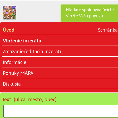
Hľadáte spolubývajúcich?
Vložte Vašu punuku.
Úvod
Schránka
Vloženie inzerátu
Zmazanie/editácia inzerátu
Informácie
Ponuky MAPA
Diskusia
Text: (ulica, mesto, obec)