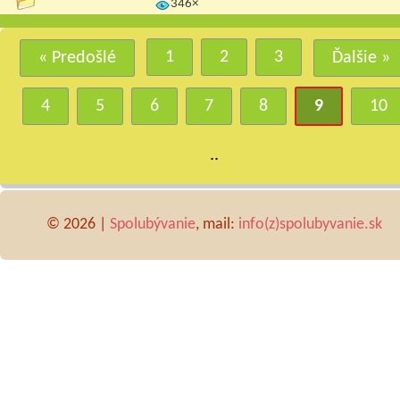
346×
1
2
3
« Predošlé
Ďalšie »
4
5
6
7
8
9
10
..
© 2026 |
Spolubývanie
, mail:
info(z)spolubyvanie.sk