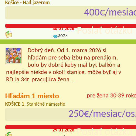
Košice - Nad jazerom
400€/mesia
Poslať otázku 
30.01.2026
307×
Dobrý deň, Od 1. marca 2026 si
hľadám pre seba izbu na prenájom,
bolo by dobré keby mal byt balkón a
najlepšie niekde v okolí stanice, môže byť aj v
RD Ja 34r. pracujúca žena ..
Hľadám 1 miesto
pre žena 30-39 rok
KOŠICE 1
, Staničné námestie
250€/mesiac/os
Poslať otázku 
29.01.2026