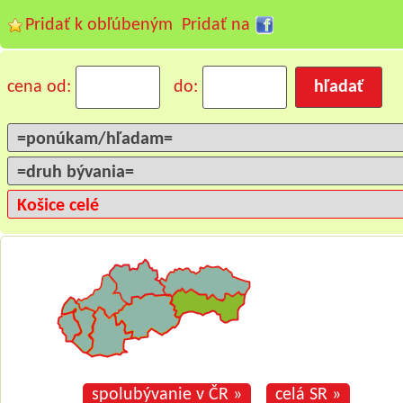
Pridať k obľúbeným
Pridať na
cena od:
do:
spolubývanie v ČR »
celá SR »