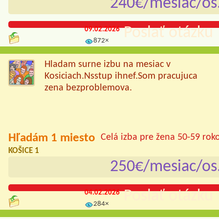
240€/mesiac/os
Poslať otázku 
09.02.2026
872×
Hladam surne izbu na mesiac v
Kosiciach.Nsstup ihnef.Som pracujuca
zena bezproblemova.
Hľadám 1 miesto
Celá izba pre žena 50-59 rok
KOŠICE 1
250€/mesiac/os
Poslať otázku 
04.02.2026
284×