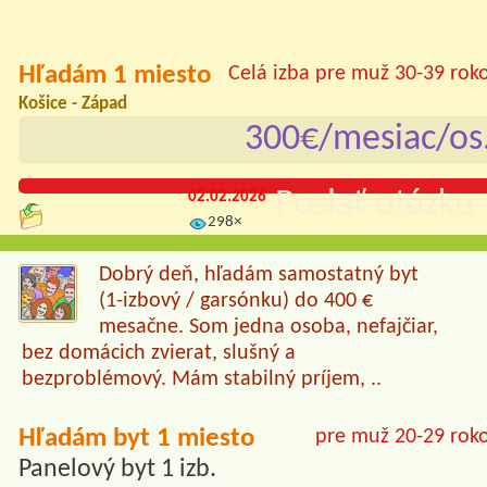
Hľadám 1 miesto
Celá izba pre muž 30-39 rok
Košice - Západ
300€/mesiac/os
Poslať otázku 
02.02.2026
298×
Dobrý deň, hľadám samostatný byt
(1-izbový / garsónku) do 400 €
mesačne. Som jedna osoba, nefajčiar,
bez domácich zvierat, slušný a
bezproblémový. Mám stabilný príjem, ..
Hľadám byt 1 miesto
pre muž 20-29 rok
Panelový byt 1 izb.