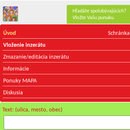
Hľadáte spolubývajúcich?
Vložte Vašu punuku.
Úvod
Schránka
Vloženie inzerátu
Zmazanie/editácia inzerátu
Informácie
Ponuky MAPA
Diskusia
Text: (ulica, mesto, obec)