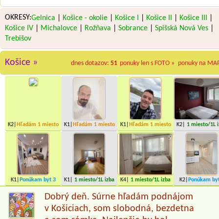
OKRESY:
Gelnica
|
Košice - okolie
|
Košice I
|
Košice II
|
Košice III
|
Košice IV
|
Michalovce
|
Rožňava
|
Sobrance
|
Spišská Nová Ves
|
Trebišov
Košice »
dnes dotazov:
51
ponuky len s FOTO »
ponuky na MA
K2|
Hľadám
1 miesto
K1|
Hľadám
1 miesto
K1|
Hľadám
1 miesto
K2|
1 miesto
/1L 
K1|
Ponúkam byt
3
K1|
1 miesto
/1L izba
K4|
1 miesto
/1L izba
K2|
Ponúkam by
miesta
miesta
Dobrý deň. Súrne hľadám podnájom
v Košiciach, som slobodná, bezdetna