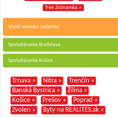
free Zoznamka »
Vložiť ponuku zadarmo
Spolubývanie Bratislava
Spolubývanie Košice
Trnava »
Nitra »
Trenčín »
Banská Bystrica »
Žilina »
Košice »
Prešov »
Poprad »
Zvolen »
Byty na REALITES.sk »