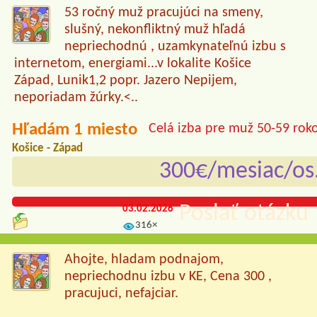
53 ročný muž pracujúci na smeny,
slušný, nekonfliktný muž hľadá
nepriechodnú , uzamkynateľnú izbu s
internetom, energiami...v lokalite Košice
Západ, Lunik1,2 popr. Jazero Nepijem,
neporiadam žúrky.<..
Hľadám 1 miesto
Celá izba pre muž 50-59 rok
Košice - Západ
300€/mesiac/os
Poslať otázku 
03.02.2026
316×
Ahojte, hladam podnajom,
nepriechodnu izbu v KE, Cena 300 ,
pracujuci, nefajciar.