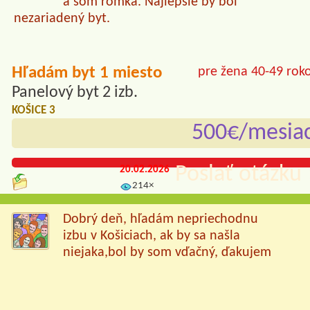
a som rómka. Najlepšie by bol
nezariadený byt.
Hľadám byt 1 miesto
pre žena 40-49 rok
Panelový byt 2 izb.
KOŠICE 3
500€/mesia
Poslať otázku 
20.02.2026
214×
Dobrý deň, hľadám nepriechodnu
izbu v Košiciach, ak by sa našla
niejaka,bol by som vďačný, ďakujem