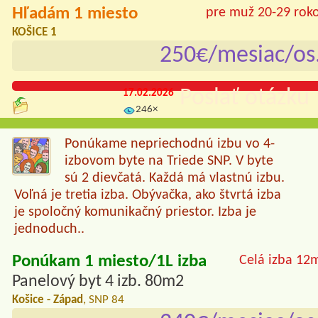
Hľadám 1 miesto
pre muž 20-29 rok
KOŠICE 1
250€/mesiac/os
Poslať otázku 
17.02.2026
246×
Ponúkame nepriechodnú izbu vo 4-
izbovom byte na Triede SNP. V byte
sú 2 dievčatá. Každá má vlastnú izbu.
Voľná je tretia izba. Obývačka, ako štvrtá izba
je spoločný komunikačný priestor. Izba je
jednoduch..
Ponúkam 1 miesto/1L izba
Celá izba 12
Panelový byt 4 izb. 80m2
Košice - Západ
, SNP 84