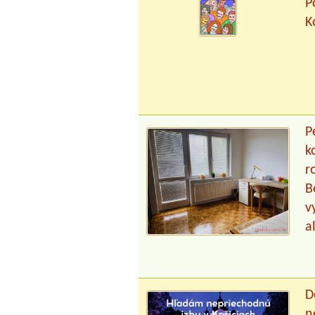
P
K
P
k
r
B
v
a
D
n