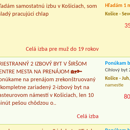
Hľadám 1 m
ľadám samostatnú izbu v Košiciach, som
ladý pracujúci chlap
Košice - Sev
3
Celá izba pre muž do 19 rokov
Ponúkam by
RIESTRANNÝ 2 IZBOVÝ BYT V ŠIRŠOM
Cihlový byt 
ENTRE MESTA NA PRENÁJOM 🏡🔑
Košice - Juh
onúkame na prenájom zrekonštruovaný
namestie
 kompletne zariadený 2-izbový byt na
asteurovom námestí v Košiciach, len 10
80
inút pešou chôdzou o..
Celá izba