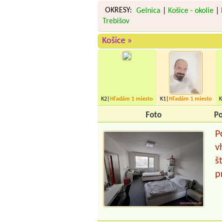
OKRESY:
Gelnica
|
Košice - okolie
|
Trebišov
Košice »
K2|
Hľadám
1 miesto
K1|
Hľadám
1 miesto
K
Foto
Po
P
v
š
p