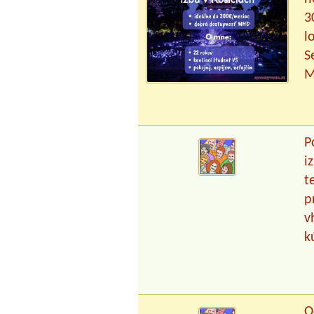
3
l
S
M
P
i
t
p
v
k
O