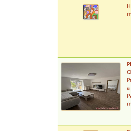
H
m
P
C
P
a
P
m