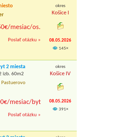
iesto
okres
Košice I
er
50€/mesiac/os.
Poslať otázku »
08.05.2026
145×
t 2 miesta
okres
Košice IV
2 izb. 60m2
, Pastuerovo
0€/mesiac/byt
08.05.2026
391×
Poslať otázku »