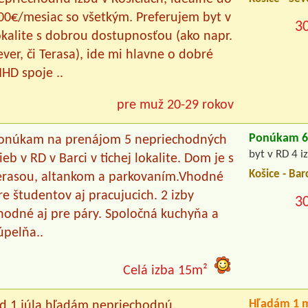
00€/mesiac so všetkým. Preferujem byt v
3
okalite s dobrou dostupnosťou (ako napr.
ever, či Terasa), ide mi hlavne o dobré
HD spoje ..
pre muž 20-29 rokov
Ponúkam 6 
onúkam na prenájom 5 nepriechodných
byt v RD 4 iz
zieb v RD v Barci v tichej lokalite. Dom je s
Košice - Bar
erasou, altankom a parkovaním.Vhodné
re študentov aj pracujucich. 2 izby
3
hodné aj pre páry. Spoločná kuchyňa a
úpelňa..
Celá izba 15m²
Hľadám 1 m
d 1.júla hľadám nepriechodnú,