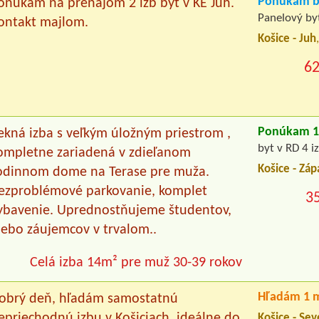
Ponúkam by
onukam na prenajom 2 izb byt v KE Juh.
Panelový byt
ontakt majlom.
Košice - Juh
62
Ponúkam 1 
ekná izba s veľkým úložným priestrom ,
byt v RD 4 
ompletne zariadená v zdieľanom
Košice - Záp
odinnom dome na Terase pre muža.
ezproblémové parkovanie, komplet
3
ybavenie. Uprednostňujeme študentov,
lebo záujemcov v trvalom..
Celá izba 14m² pre muž 30-39 rokov
Hľadám 1 m
obrý deň, hľadám samostatnú
epriechodnú izbu v Košiciach, ideálne do
Košice - Sev