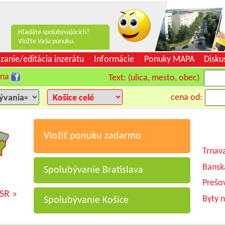
Hľadáte spolubývajúcich?
Vložte Vašu punuku.
zanie/editácia inzerátu
Informácie
Ponuky MAPA
Disku
 na
Text: (ulica, mesto, obec)
cena od:
Vložiť ponuku zadarmo
Trnav
Bansk
Spolubývanie Bratislava
Prešo
 SR »
Byty 
Spolubývanie Košice