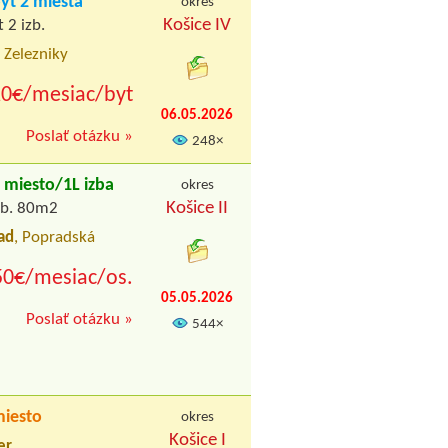
t 2 miesta
okres
Košice IV
 2 izb.
, Zelezniky
0€/mesiac/byt
06.05.2026
Poslať otázku »
248×
miesto/1L izba
okres
Košice II
izb. 80m2
ad
, Popradská
50€/mesiac/os.
05.05.2026
Poslať otázku »
544×
iesto
okres
Košice I
er