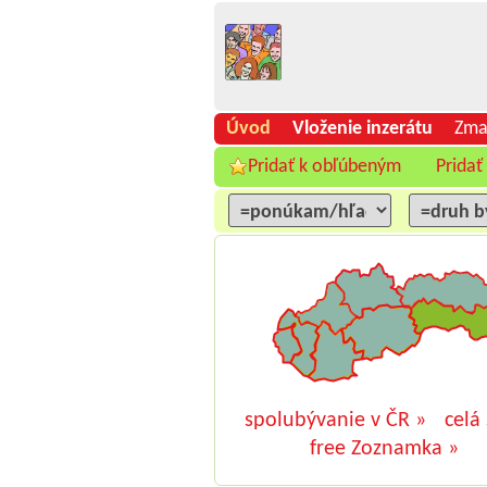
Úvod
Vloženie inzerátu
Zma
Pridať k obľúbeným
Pridať
spolubývanie v ČR »
celá
free Zoznamka »