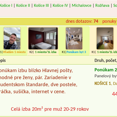
Košice I
|
Košice II
|
Košice III
|
Košice IV
|
Michalovce
|
Rožňava
|
S
dnes dotazov:
74
ponuky 
1|
Hľadám
1 miesto
K2|
1 miesto
/1L izba
K1|
Ponúkam byt
3
K1|
1 miesto
/1L iz
miesta
pis
Druh, počet
Ponúkam 2 
onúkam izbu blízko Hlavnej pošty,
Panelový byt
hodné pre ženy, pár. Zariadenie v
KOŠICE 1
, D
tudentskom štandarde, dve postele,
ráčka, sušička, internet v cene.
4
Celá izba 20m² pre muž 20-29 rokov