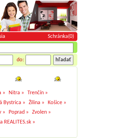
sia
Schránka(0)
do:
a »
Nitra »
Trenčín »
á Bystrica »
Žilina »
Košice »
v »
Poprad »
Zvolen »
na REALITES.sk »