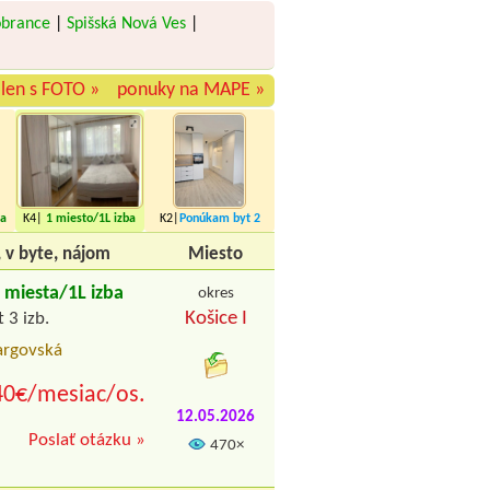
obrance
|
Spišská Nová Ves
|
len s FOTO »
ponuky na MAPE »
ba
K4|
1 miesto
/1L izba
K2|
Ponúkam byt
2
miesta
, v byte, nájom
Miesto
miesta/1L izba
okres
Košice I
 3 izb.
argovská
40€/mesiac/os.
12.05.2026
Poslať otázku »
470×