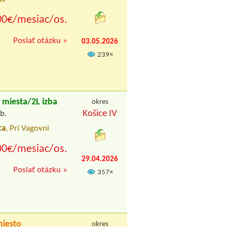
00€/mesiac/os.
Poslať otázku »
03.05.2026
239×
miesta/2L izba
okres
Košice IV
b.
ca
, Pri Vagovni
00€/mesiac/os.
29.04.2026
Poslať otázku »
357×
iesto
okres