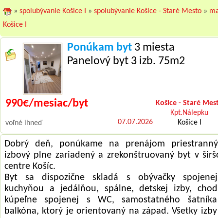
»
spolubývanie Košice I
»
spolubývanie Košice - Staré Mesto
»
m
Košice I
Ponúkam byt
3 miesta
Panelový byt 3 izb. 75m2
990€/mesiac/byt
Košice - Staré Mes
Kpt.Nálepku
07.07.2026
Košice I
voľné ihneď
Dobrý deň, ponúkame na prenájom priestrann
izbový plne zariadený a zrekonštruovaný byt v šir
centre Košíc.
Byt sa dispozične skladá s obývačky spojene
kuchyňou a jedálňou, spálne, detskej izby, chod
kúpeľne spojenej s WC, samostatného šatník
balkóna, ktorý je orientovaný na západ. Všetky izby