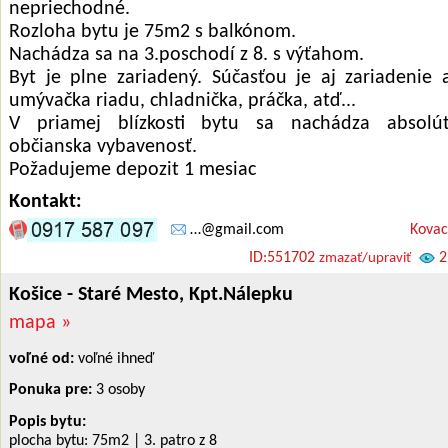
nepriechodné.
Rozloha bytu je 75m2 s balkónom.
Nachádza sa na 3.poschodí z 8. s výťahom.
Byt je plne zariadený. Súčasťou je aj zariadenie 
umývačka riadu, chladnička, práčka, atď...
V priamej blízkosti bytu sa nachádza absolú
občianska vybavenosť.
Požadujeme depozit 1 mesiac
Kontakt:
…@gmail.com
Kova
ID:551702
2
zmazať/upraviť
Košice - Staré Mesto, Kpt.Nálepku
mapa »
voľné od:
voľné ihneď
Ponuka pre:
3 osoby
Popis bytu:
plocha bytu: 75m
2
| 3. patro z 8