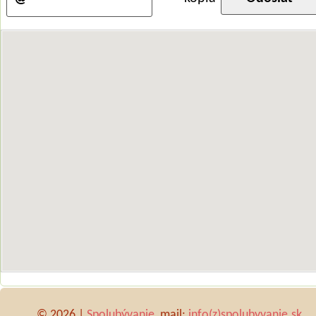
© 2026 |
Spolubývanie
, mail:
info(z)spolubyvanie.sk