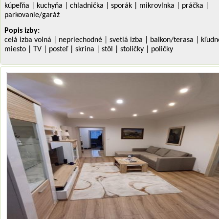
kúpeľňa | kuchyňa | chladnička | sporák | mikrovlnka | práčka |
parkovanie/garáž
Popis izby:
celá izba volná | nepriechodné | svetlá izba | balkon/terasa | kľudn
miesto | TV | posteľ | skrina | stôl | stoličky | poličky