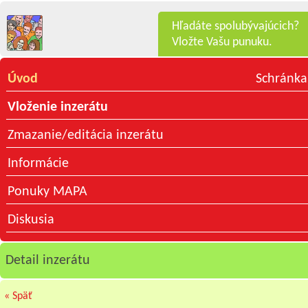
Hľadáte spolubývajúcich?
Vložte Vašu punuku.
Úvod
Schránka
Vloženie inzerátu
Zmazanie/editácia inzerátu
Informácie
Ponuky MAPA
Diskusia
Detail inzerátu
« Späť