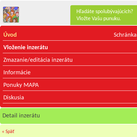
Hľadáte spolubývajúcich?
Vložte Vašu punuku.
Úvod
Schránka
Vloženie inzerátu
Zmazanie/editácia inzerátu
Informácie
Ponuky MAPA
Diskusia
Detail inzerátu
« Späť