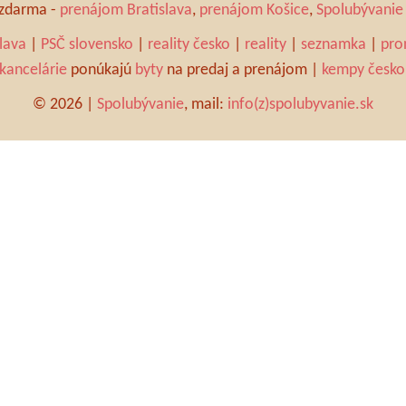
a zdarma -
prenájom Bratislava
,
prenájom Košice
,
Spolubývanie 
slava
|
PSČ slovensko
|
reality česko
|
reality
|
seznamka
|
pro
 kancelárie
ponúkajú
byty
na predaj a prenájom |
kempy česko
© 2026 |
Spolubývanie
, mail:
info(z)spolubyvanie.sk