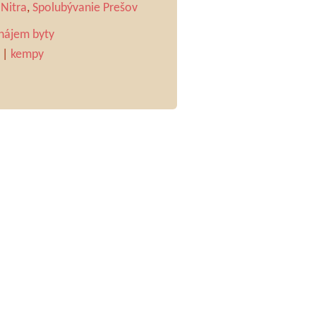
Nitra
,
Spolubývanie Prešov
nájem byty
|
kempy