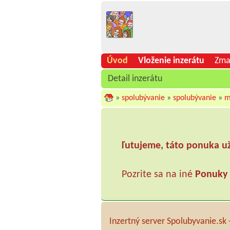
Úvod
Vloženie inzerátu
Zma
Detail inzerátu
»
spolubývanie
»
spolubývanie
»
m
ľutujeme, táto ponuka u
Pozrite sa na iné
Ponuky
Inzertný server Spolubyvanie.sk