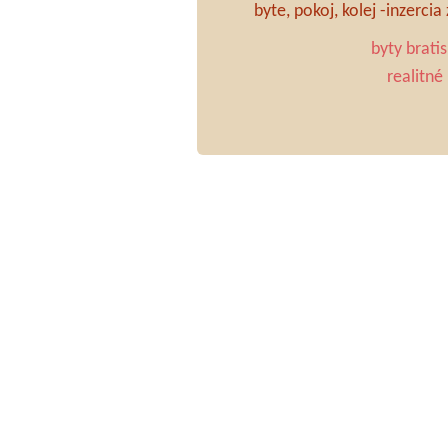
byte, pokoj, kolej -inzerci
byty brati
realitné