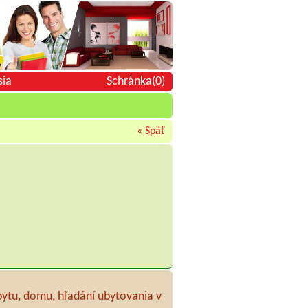
sia
Schránka(0)
« Späť
bytu, domu, hľadání ubytovania v