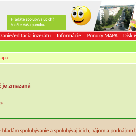
Hľadáte spolubývajúcich?
Vložte Vašu punuku.
zanie/editácia inzerátu
Informácie
Ponuky MAPA
Disku
apa
ž je zmazaná
 »
 - hľadám spolubývanie a spolubývajúcich, nájom a podnájom 