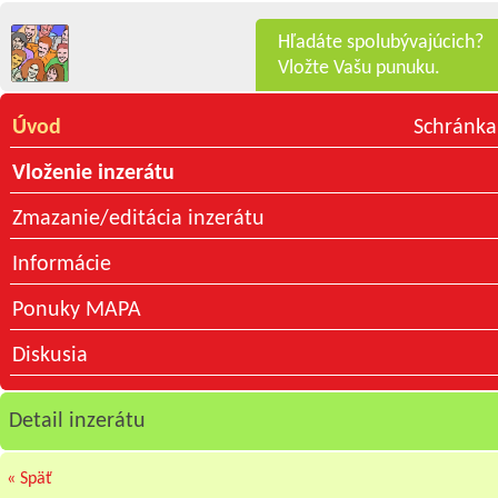
Hľadáte spolubývajúcich?
Vložte Vašu punuku.
Úvod
Schránka
Vloženie inzerátu
Zmazanie/editácia inzerátu
Informácie
Ponuky MAPA
Diskusia
Detail inzerátu
« Späť