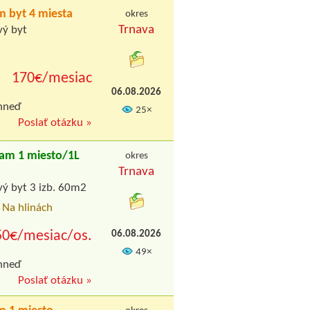
 byt 4 miesta
okres
Trnava
vý byt
170€/mesiac
06.08.2026
ihneď
25×
Poslať otázku »
am 1 miesto/1L
okres
Trnava
vý byt 3 izb. 60m2
, Na hlinách
50€/mesiac/os.
06.08.2026
49×
ihneď
Poslať otázku »