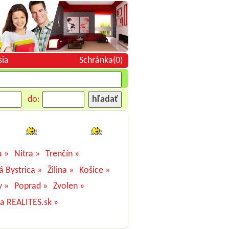
sia
Schránka(0)
do:
a »
Nitra »
Trenčín »
á Bystrica »
Žilina »
Košice »
v »
Poprad »
Zvolen »
na REALITES.sk »