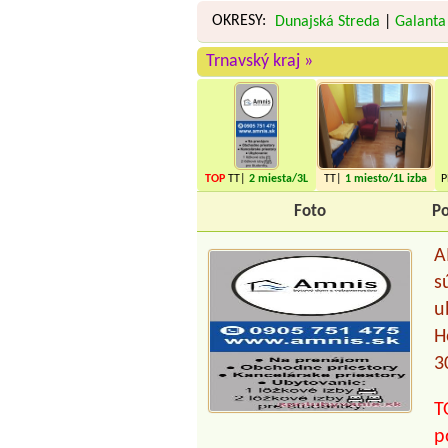
OKRESY:
Dunajská Streda
|
Galanta
Trnavský kraj »
TOP
TT|
2 miesta
/3L
TT|
1 miesto
/1L izba
izba
Foto
Po
A
s
u
H
3
T
p