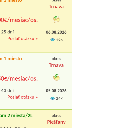
m 1 miesto
okres
Trnava
00€/mesiac/os.
 25 dní
06.08.2026
Poslať otázku »
19×
m 1 miesto
okres
Trnava
50€/mesiac/os.
 43 dní
05.08.2026
Poslať otázku »
24×
am 2 miesta/2L
okres
Piešťany