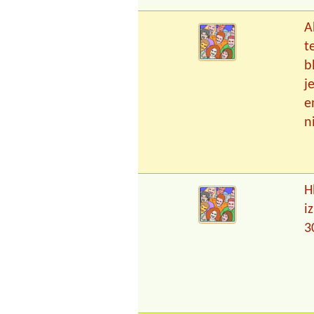
A
t
b
j
e
n
H
i
3