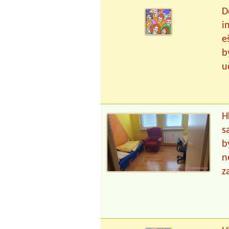
D
i
e
b
uč
H
s
b
n
z