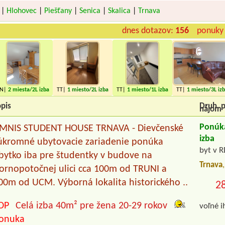
|
Hlohovec
|
Piešťany
|
Senica
|
Skalica
|
Trnava
dnes dotazov:
156
ponuky 
PN|
2 miesta
/2L izba
TT|
1 miesto
/2L izba
TT|
1 miesto
/1L izba
TT|
1 miesto
/3L iz
pis
Druh, p
nájom
Ponúk
MNIS STUDENT HOUSE TRNAVA - Dievčenské
izba
úkromné ubytovacie zariadenie ponúka
byt v 
bytko iba pre študentky v budove na
Trnava
ornopotočnej ulici cca 100m od TRUNI a
00m od UCM. Výborná lokalita historického ..
2
OP
Celá izba 40m² pre žena 20-29 rokov
voľné 
onuka