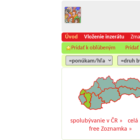
Úvod
Vloženie inzerátu
Zma
Pridať k obľúbeným
Pridať
spolubývanie v ČR »
celá
free Zoznamka »