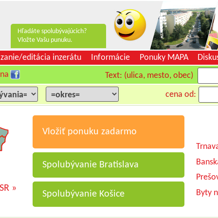
Hľadáte spolubývajúcich?
Vložte Vašu punuku.
zanie/editácia inzerátu
Informácie
Ponuky MAPA
Disku
 na
Text: (ulica, mesto, obec)
cena od:
Vložiť ponuku zadarmo
Trnav
Bansk
Spolubývanie Bratislava
Prešo
 SR »
Byty 
Spolubývanie Košice