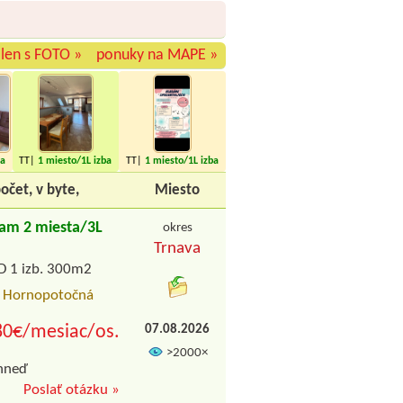
len s FOTO »
ponuky na MAPE »
ba
TT|
1 miesto
/1L izba
TT|
1 miesto
/1L izba
očet, v byte,
Miesto
am 2 miesta/3L
okres
Trnava
RD 1 izb. 300m2
, Hornopotočná
80€/mesiac/os.
07.08.2026
>2000×
ihneď
Poslať otázku »