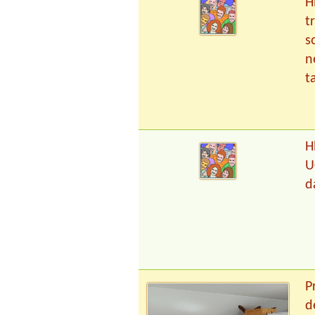
H
t
s
n
t
H
U
d
P
d