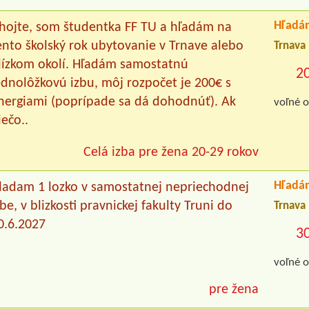
Hľadá
hojte, som študentka FF TU a hľadám na
ento školský rok ubytovanie v Trnave alebo
Trnava
lízkom okolí. Hľadám samostatnú
2
ednolôžkovú izbu, môj rozpočet je 200€ s
nergiami (poprípade sa dá dohodnúť). Ak
voľné o
iečo..
Celá izba pre žena 20-29 rokov
Hľadá
ladam 1 lozko v samostatnej nepriechodnej
zbe, v blizkosti pravnickej fakulty Truni do
Trnava
0.6.2027
3
voľné o
pre žena