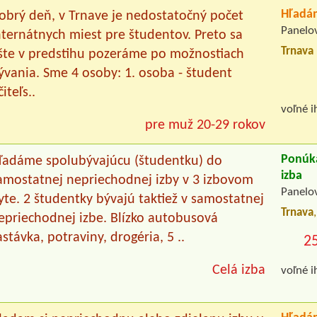
Hľadám
obrý deň, v Trnave je nedostatočný počet
Panelo
nternátnych miest pre študentov. Preto sa
Trnava
šte v predstihu pozeráme po možnostiach
ývania. Sme 4 osoby: 1. osoba - študent
iteľs..
voľné 
pre muž 20-29 rokov
Ponúk
ľadáme spolubývajúcu (študentku) do
izba
amostatnej nepriechodnej izby v 3 izbovom
Panelo
yte. 2 študentky bývajú taktiež v samostatnej
Trnava
epriechodnej izbe. Blízko autobusová
astávka, potraviny, drogéria, 5 ..
2
Celá izba
voľné 