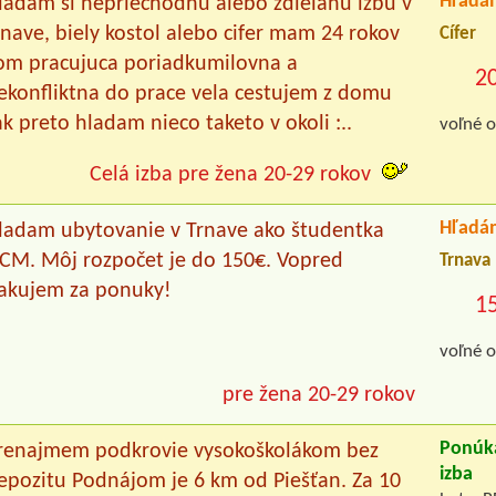
Hľadá
ladam si nepriechodnu alebo zdielanu izbu v
rnave, biely kostol alebo cifer mam 24 rokov
Cífer
om pracujuca poriadkumilovna a
2
ekonfliktna do prace vela cestujem z domu
ak preto hladam nieco taketo v okoli :..
voľné o
Celá izba pre žena 20-29 rokov
Hľadá
ladam ubytovanie v Trnave ako študentka
CM. Môj rozpočet je do 150€. Vopred
Trnava
akujem za ponuky!
1
voľné o
pre žena 20-29 rokov
Ponúk
renajmem podkrovie vysokoškolákom bez
izba
epozitu Podnájom je 6 km od Piešťan. Za 10