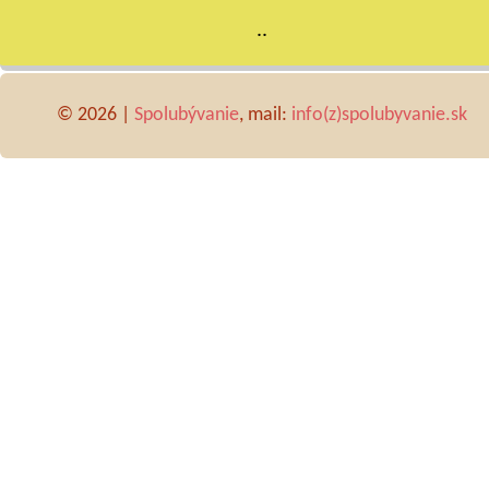
..
© 2026 |
Spolubývanie
, mail:
info(z)spolubyvanie.sk