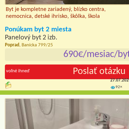
Byt je kompletne zariadený, blízko centra,
nemocnica, detské ihrisko, škôlka, škola
Ponúkam byt 2 miesta
Panelový byt 2 izb.
Poprad
, Banícka 799/25
690€/mesiac/by
Poslať otázku 
voľné ihneď
27.07.20
92×