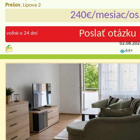
Prešov
, Lipova 2
240€/mesiac/os
Poslať otázku 
voľné o 24 dní
02.08.20
64×