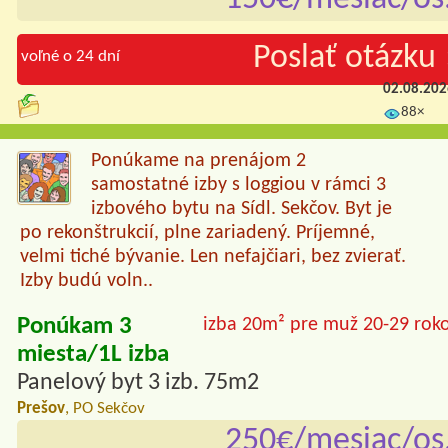
Poslať otázku 
voľné o 24 dní
02.08.20
88×
Ponúkame na prenájom 2
samostatné izby s loggiou v rámci 3
izbového bytu na Sídl. Sekčov. Byt je
po rekonštrukcií, plne zariadený. Príjemné,
velmi tiché bývanie. Len nefajčiari, bez zvierať.
Izby budú voln..
Ponúkam 3
izba 20m² pre muž 20-29 rok
miesta/1L izba
Panelový byt 3 izb. 75m2
Prešov
, PO Sekčov
250€/mesiac/os