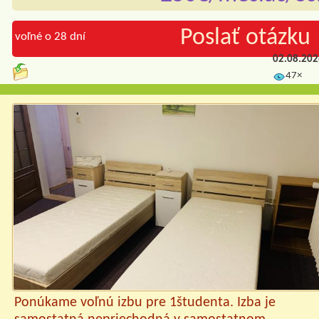
Poslať otázku 
voľné o 28 dní
02.08.20
47×
Ponúkame voľnú izbu pre 1študenta. Izba je