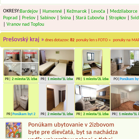
OKRESY:
Bardejov
|
Humenné
|
Kežmarok
|
Levoča
|
Medzilaborce
Poprad
|
Prešov
|
Sabinov
|
Snina
|
Stará Ľubovňa
|
Stropkov
|
Svid
|
Vranov nad Topľou
Prešovský kraj »
dnes dotazov:
82
ponuky len s FOTO »
ponuky na MA
PR|
2 miesta
/2L izba
PR|
1 miesto
/1L izba
PR|
1 miesto
/2L izba
PO|
Ponúkam by
miesta
PR|
Ponúkam byt
2
PR|
2 miesta
/1L izba
PR|
2 miesta
/1L izba
PR|
1 miesto
/1L 
miesta
Ponúkam ubytovanie v 2izbovom
byte pre dievčatá, byt sa nachádza