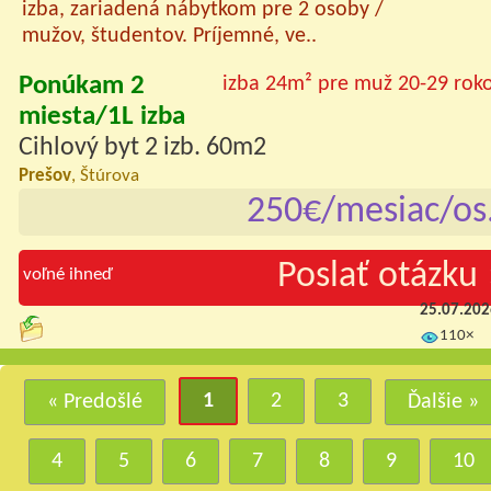
izba, zariadená nábytkom pre 2 osoby /
mužov, študentov. Príjemné, ve..
Ponúkam 2
izba 24m² pre muž 20-29 rok
miesta/1L izba
Cihlový byt 2 izb. 60m2
Prešov
, Štúrova
250€/mesiac/os
Poslať otázku 
voľné ihneď
25.07.20
110×
1
2
3
« Predošlé
Ďalšie »
4
5
6
7
8
9
10