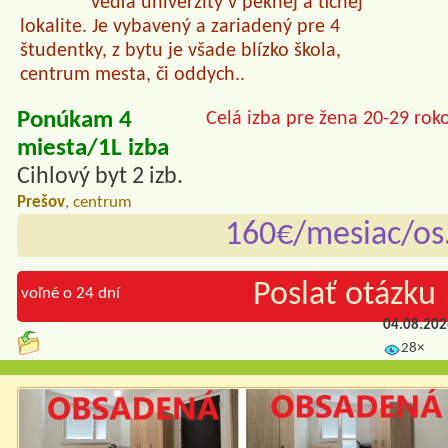
vedľa univerzity v peknej a tichej
lokalite. Je vybavený a zariadený pre 4
študentky, z bytu je všade blízko škola,
centrum mesta, či oddych..
Ponúkam 4
Celá izba pre žena 20-29 rok
miesta/1L izba
Cihlový byt 2 izb.
Prešov
, centrum
160€/mesiac/os
Poslať otázku 
voľné o 24 dní
04.08.20
28×