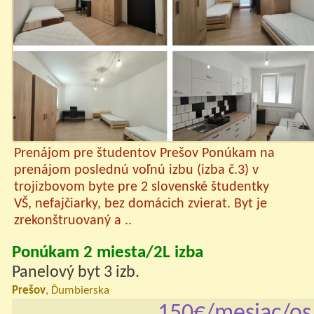
Prenájom pre študentov Prešov Ponúkam na
prenájom poslednú voľnú izbu (izba č.3) v
trojizbovom byte pre 2 slovenské študentky
VŠ, nefajčiarky, bez domácich zvierat. Byt je
zrekonštruovaný a ..
Ponúkam 2 miesta/2L izba
Panelový byt 3 izb.
Prešov
, Ďumbierska
150€/mesiac/os