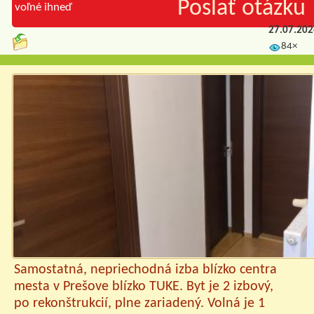
Poslať otázku 
voľné ihneď
27.07.20
84×
Samostatná, nepriechodná izba blízko centra
mesta v Prešove blízko TUKE. Byt je 2 izbový,
po rekonštrukcií, plne zariadený. Volná je 1