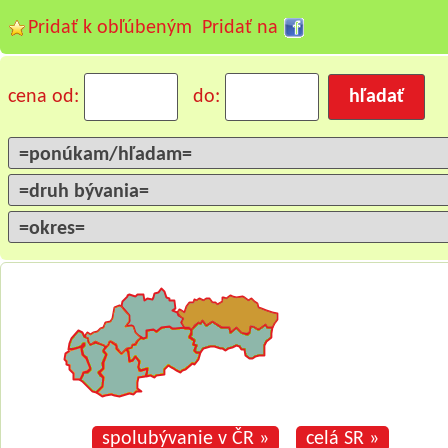
Pridať k obľúbeným
Pridať na
cena od:
do:
spolubývanie v ČR »
celá SR »