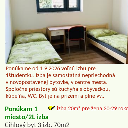
Ponúkame od 1.9.2026 voľnú izbu pre
1študentku. Izba je samostatná nepriechodná
v novopostavenej bytovke, v centre mesta.
Spoločné priestory sú kuchyňa s obývačkou,
kúpeľňa, WC. Byt je na prízemí a plne vy..
Ponúkam 1
izba 20m² pre žena 20-29 rok
miesto/2L izba
Cihlový byt 3 izb. 70m2