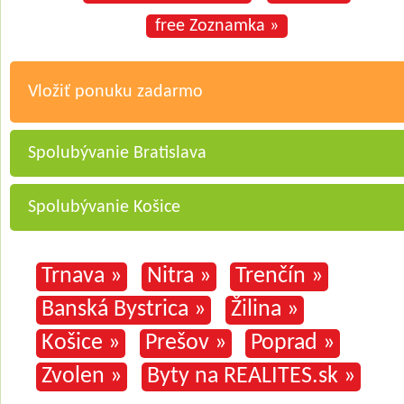
free Zoznamka »
Vložiť ponuku zadarmo
Spolubývanie Bratislava
Spolubývanie Košice
Trnava »
Nitra »
Trenčín »
Banská Bystrica »
Žilina »
Košice »
Prešov »
Poprad »
Zvolen »
Byty na REALITES.sk »