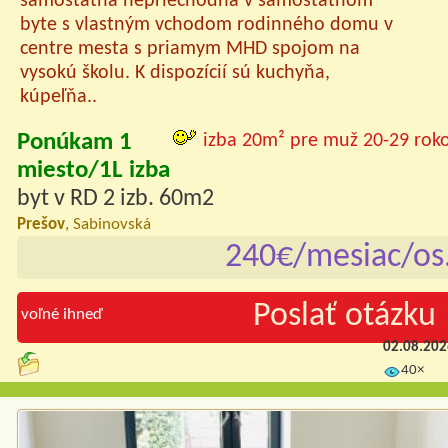
samostatná nepriechodná v samostatnom
byte s vlastným vchodom rodinného domu v
centre mesta s priamym MHD spojom na
vysokú školu. K dispozícií sú kuchyňa,
kúpeľňa..
Ponúkam 1
izba 20m² pre muž 20-29 rok
miesto/1L izba
byt v RD 2 izb. 60m2
Prešov
, Sabinovská
240€/mesiac/os
Poslať otázku 
voľné ihneď
02.08.20
40×