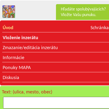
Hľadáte spolubývajúcich?
Vložte Vašu punuku.
Úvod
Schránka
Vloženie inzerátu
Zmazanie/editácia inzerátu
Informácie
Ponuky MAPA
Diskusia
Text: (ulica, mesto, obec)